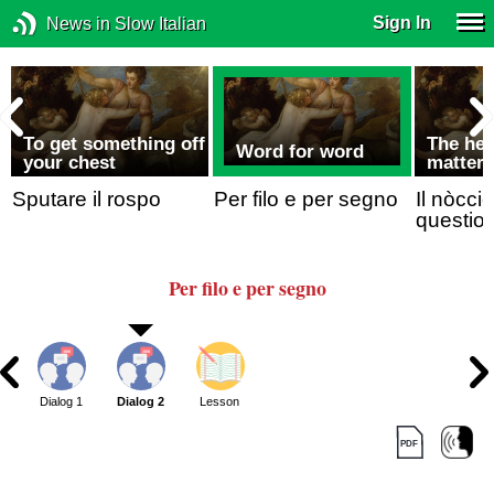
Sign In
News in Slow Italian
To get something off
The hea
Word for word
your chest
matter
Sputare il rospo
Per filo e per segno
Il nòccio
questio
Per filo e per segno
Dialog 1
Dialog 2
Lesson