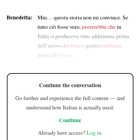
Benedetta:
Mm… questa storia non mi convince. Se
tutto ciò fosse vero,
proverebbe che
in
Italia si produceva vino addirittura prima
dell’arrivo
dei Greci
, quattro
millenni
prima di
Cristo
.
Continue the conversation
Go further and experience the full content — and
understand how Italian is actually used.
Continue
Already have access?
Log in
.