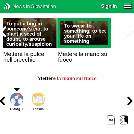
Sign In
News in Slow Italian
To put a bug in
To swear to
someone’s ear, to
something, to bet
plant a seed of
your life on
doubt, to arouse
something
curiosity/suspicion
Mettere la pulce
Mettere la mano sul
nell’orecchio
fuoco
Mettere
la mano sul fuoco
Dialog 1
Lesson