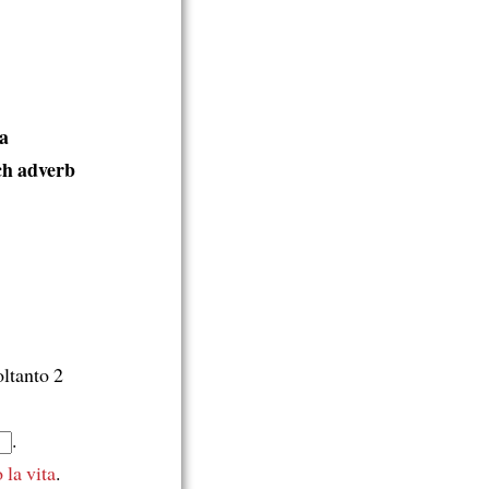
 a
ch adverb
oltanto 2
.
 la vita
.