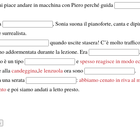
i piace andare in macchina con Piero perché guida
ta
, Sonia suona il pianoforte, canta e dip
e surrealista.
quando uscite stasera! C’è molto traffico
o addormentata durante la lezione. Era
o è un tipo
e
spesso reagisce in modo e
 alla
candeggina
,
le lenzuola
ora sono
.
a una serata
:
abbiamo cenato
in riva al 
nto
e poi siamo andati a letto presto.