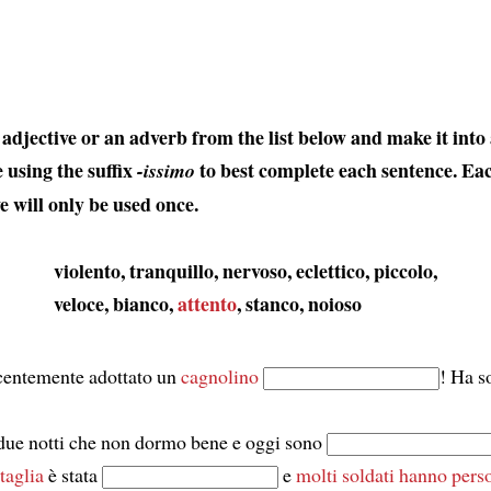
adjective or an adverb from the list below and make it into
 using the suffix
to best complete each sentence. Ea
-issimo
e will only be used once.
violento, tranquillo, nervoso, eclettico, piccolo,
veloce, bianco,
attento
, stanco, noioso
centemente adottato un
cagnolino
! Ha s
due notti che non dormo bene e oggi sono
taglia
è stata
e
molti soldati hanno perso