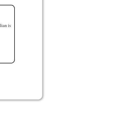
ian is