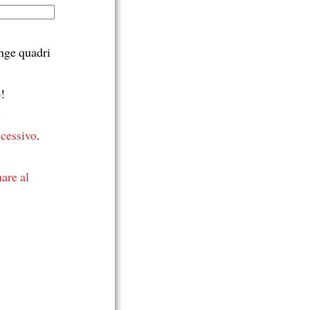
inge quadri
!
.
ccessivo
.
mare
al