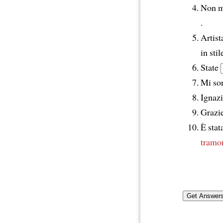
Non m
.
Artis
in stil
State
Mi son
Ignazi
Grazie
È stat
tramo