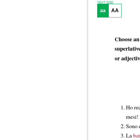
TEXT SIZE
aa
AA
Choose an 
superlative
or adjectiv
Ho re
mesi!
Sono 
La
bat