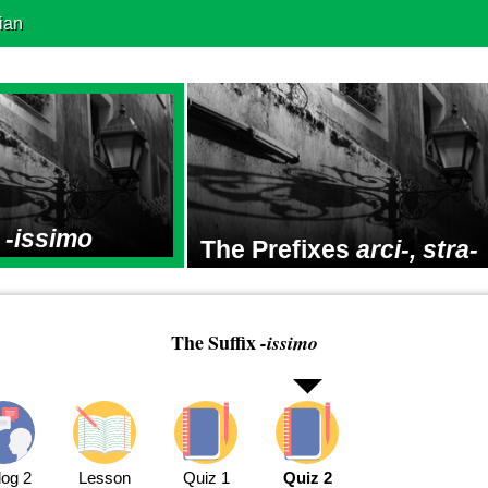
ian
x
-issimo
The Prefixes
arci-, stra-
The Suffix
-issimo
log 2
Lesson
Quiz 1
Quiz 2