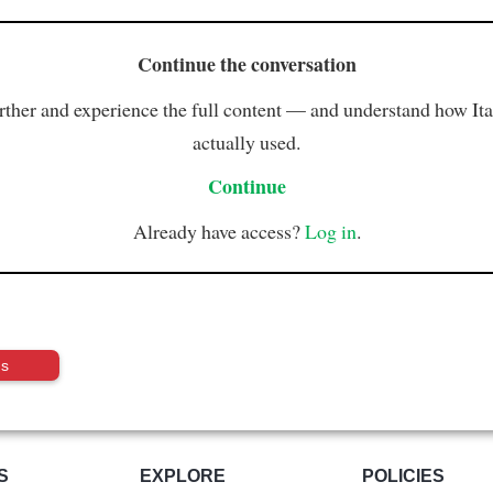
Continue the conversation
rther and experience the full content — and understand how Ital
actually used.
Continue
Already have access?
Log in
.
us
S
EXPLORE
POLICIES