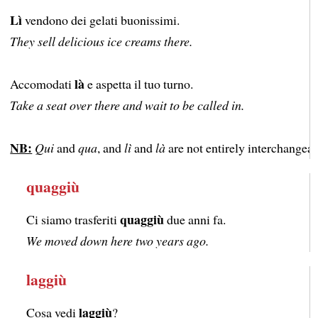
Lì
vendono dei gelati buonissimi.
They sell delicious ice creams there.
là
Accomodati
e aspetta il tuo turno.
Take a seat over there and wait to be called in.
NB:
Qui
and
qua
, and
lì
and
là
are not entirely interchangeab
quaggiù
quaggiù
Ci siamo trasferiti
due anni fa.
We moved down here two years ago.
laggiù
laggiù
Cosa vedi
?