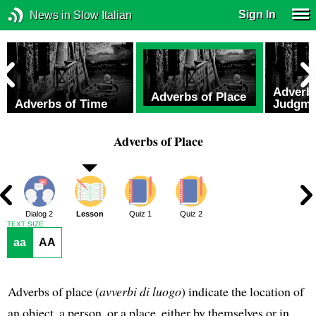
Sign In
News in Slow Italian
Adverb
Adverbs of Place
Adverbs of Time
Judgme
Adverbs of Place
1
Dialog 2
Lesson
Quiz 1
Quiz 2
TEXT SIZE
aa
AA
Adverbs of place (
avverbi di luogo
) indicate the location of
an object, a person, or a place, either by themselves or in