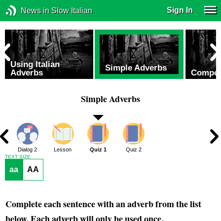
Sign In
News in Slow Italian
Using Italian
Simple Adverbs
Adverbs
Compos
Simple Adverbs
1
Dialog 2
Lesson
Quiz 1
Quiz 2
TEXT SIZE
aa
AA
Complete each sentence with an adverb from the list
below. Each adverb will only be used once.