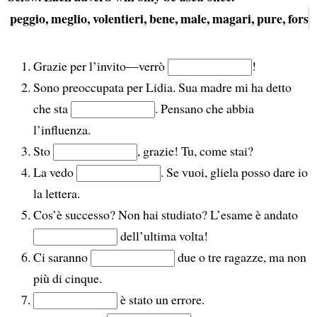
peggio, meglio, volentieri, bene, male, magari, pure, forse
Grazie per l’invito—verrò
!
Sono preoccupata per Lidia. Sua madre mi ha detto
che sta
. Pensano che abbia
l’influenza.
Sto
, grazie! Tu, come stai?
La vedo
. Se vuoi, gliela posso dare io
la lettera.
Cos’è successo? Non hai studiato? L’esame è andato
dell’ultima volta!
Ci saranno
due o tre ragazze, ma non
più di cinque.
è stato un errore.