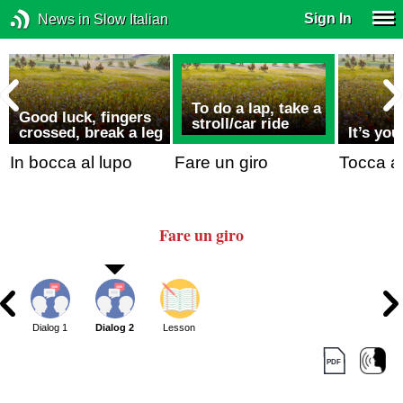
Sign In
News in Slow Italian
To do a lap, take a
Good luck, fingers
stroll/car ride
crossed, break a leg
It’s you
In bocca al lupo
Fare un giro
Tocca a
Fare un giro
Dialog 1
Dialog 2
Lesson