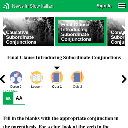
Sign In
News in Slow Italian
Final Clause
Introducing
e
Causative
Conseq
Subordinate
Subordinate
Subord
Conjunctions
Conjunctions
Conjun
Final Clause Introducing Subordinate Conjunctions
1
Dialog 2
Lesson
Quiz 1
Quiz 2
TEXT SIZE
aa
AA
Fill in the blanks with the appropriate conjunction in
the parenthesis. For a clue, look at the verb in the