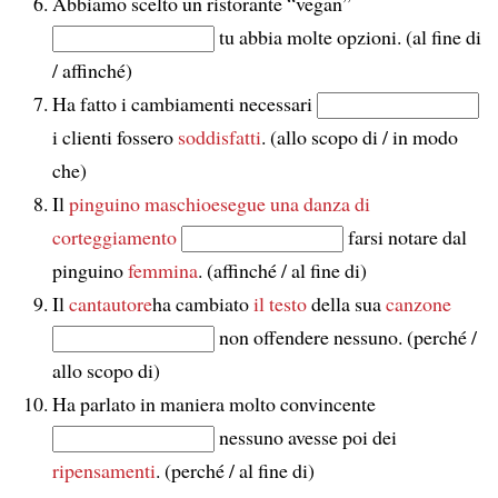
Abbiamo scelto un ristorante “vegan”
tu abbia molte opzioni. (al fine di
/ affinché)
Ha fatto i cambiamenti necessari
i clienti fossero
soddisfatti
. (allo scopo di / in modo
che)
Il
pinguino maschio
esegue una danza di
corteggiamento
farsi notare dal
pinguino
femmina
. (affinché / al fine di)
Il
cantautore
ha cambiato
il testo
della sua
canzone
non offendere nessuno. (perché /
allo scopo di)
Ha parlato in maniera molto convincente
nessuno avesse poi dei
ripensamenti
. (perché / al fine di)