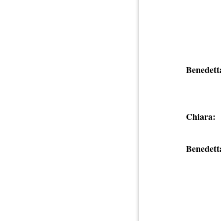
Benedett
Chiara:
Benedett