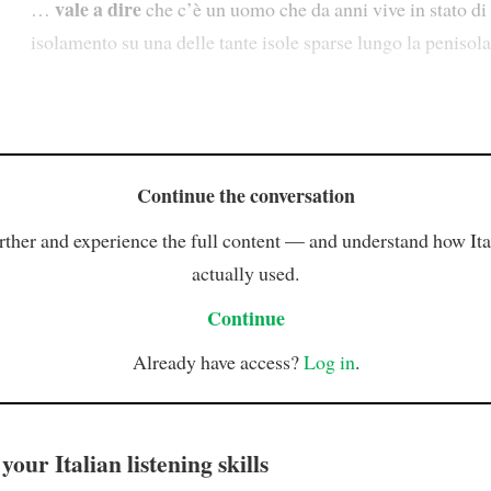
vale a dire
…
che c’è un uomo che da anni vive in stato di
isolamento su una delle tante isole sparse lungo la penisola
Continue the conversation
rther and experience the full content — and understand how Ital
actually used.
Continue
Already have access?
Log in
.
our Italian listening skills