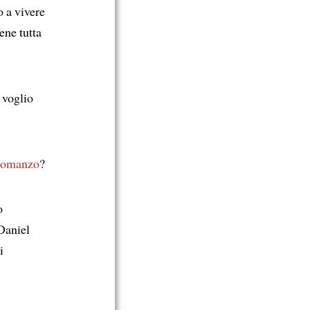
o a vivere
ene tutta
 voglio
romanzo
?
o
 Daniel
i