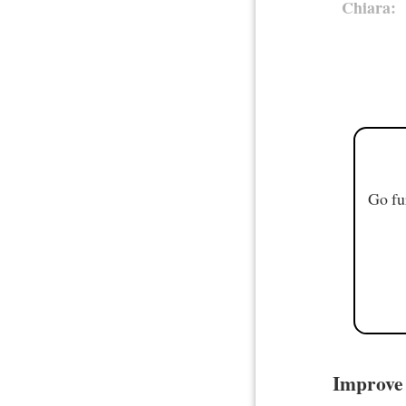
Chiara:
Go fu
Improve y