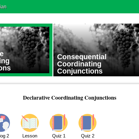
ian
ve
Consequential
ing
Coordinating
ons
Conjunctions
Declarative Coordinating Conjunctions
log 2
Lesson
Quiz 1
Quiz 2