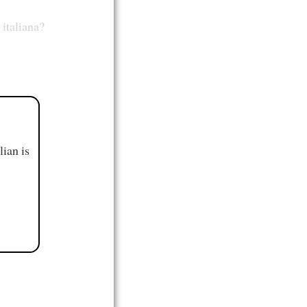
 italiana?
ian is