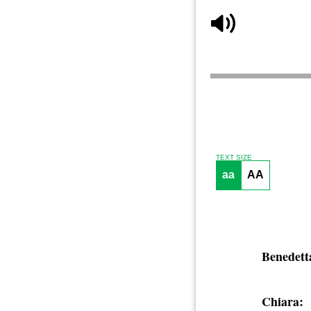
TEXT SIZE
aa
AA
Benedett
Chiara: