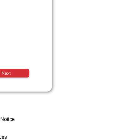
Next
 Notice
ces