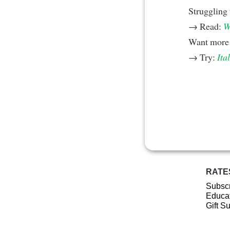
Struggling
→ Read:
W
Want more 
→ Try:
Ita
RATE
Subscr
Educat
Gift S