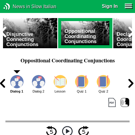
Sign In
News in Slow Italian
Oppositional
Disjunctive
Declara
Coordinating
g
Connecting
Coordi
Conjunctions
Conjunctions
Conjun
Oppositional Coordinating Conjunctions
Dialog 1
Dialog 2
Lesson
Quiz 1
Quiz 2