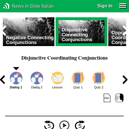
Sign In
News in Slow Italian
Disjunctive
Opposit
Connecting
Negative Connecting
Coordin
Conjunctions
Conjunctions
Conjun
Disjunctive Coordinating Conjunctions
Dialog 1
Dialog 2
Lesson
Quiz 1
Quiz 2