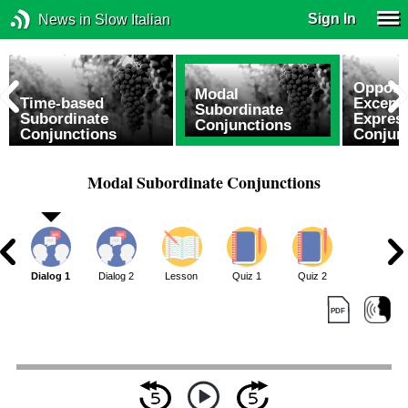
Sign In
News in Slow Italian
Opposit
Modal
Time-based
Excepti
Subordinate
Subordinate
Expres
Conjunctions
Conjunctions
Conjun
Modal Subordinate Conjunctions
Dialog 1
Dialog 2
Lesson
Quiz 1
Quiz 2