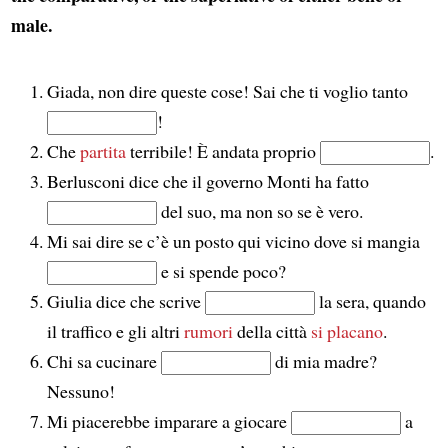
male
.
Giada, non dire queste cose! Sai che ti voglio tanto
!
Che
partita
terribile! È andata proprio
.
Berlusconi dice che il governo Monti ha fatto
del suo, ma non so se è vero.
Mi sai dire se c’è un posto qui vicino dove si mangia
e si spende poco?
Giulia dice che scrive
la sera, quando
il traffico e gli altri
rumori
della città
si placano
.
Chi sa cucinare
di mia madre?
Nessuno!
Mi piacerebbe imparare a giocare
a