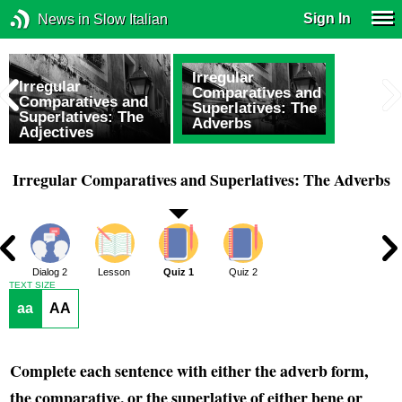
Sign In
News in Slow Italian
Irregular
Irregular
Comparatives and
Comparatives and
Superlatives: The
Superlatives: The
Adverbs
Adjectives
Irregular Comparatives and Superlatives: The Adverbs
1
Dialog 2
Lesson
Quiz 1
Quiz 2
TEXT SIZE
aa
AA
Complete each sentence with either the adverb form,
the comparative, or the superlative of either
bene
or