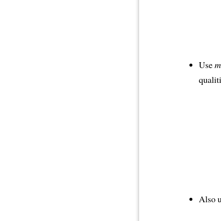
Use
m
qualit
Also 