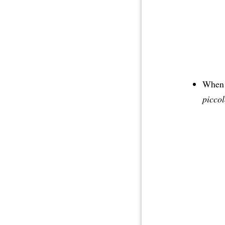
When t
picco