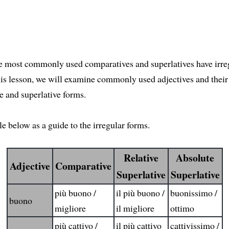
e most commonly used comparatives and superlatives have irre
his lesson, we will examine commonly used adjectives and their 
 and superlative forms.
le below as a guide to the irregular forms.
Relative
Absolute
Adjective
Comparative
Superlative
Superlative
più buono /
il più buono /
buonissimo /
buono
migliore
il migliore
ottimo
più cattivo /
il più cattivo
cattivissimo /