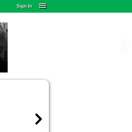
Sign In
SIGN IN
SUBSCRIBE
EDUCATIONAL LICENSES
GIFT CARDS
OTHER LANGUAGES
ABOUT US
ALEXA
ADJUST COLORS