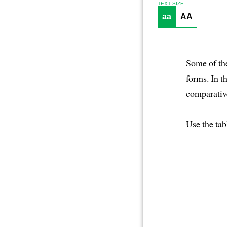
TEXT SIZE
aa
AA
Some of th
forms. In t
comparative
Use the tab