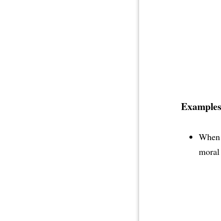
Examples
When r
moral 