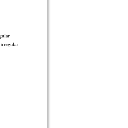
gular
irregular