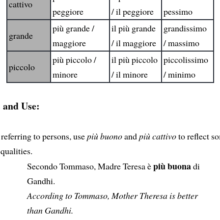
cattivo
peggiore
/ il peggiore
pessimo
più grande /
il più grande
grandissimo
grande
maggiore
/ il maggiore
/ massimo
più piccolo /
il più piccolo
piccolissimo
piccolo
minore
/ il minore
/ minimo
 and Use:
eferring to persons, use
più buono
and
più cattivo
to reflect s
qualities.
più buona
Secondo Tommaso, Madre Teresa è
di
Gandhi.
According to Tommaso, Mother Theresa is better
than Gandhi.