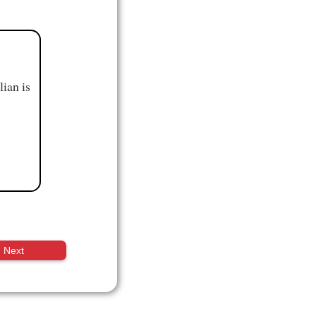
ian is
Next