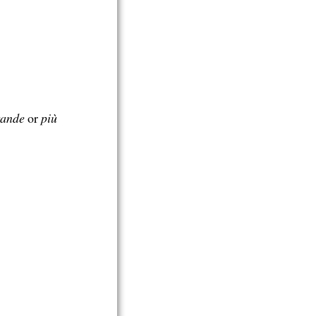
rande
or
più