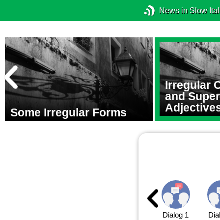
News in Slow Ital
Irregular
and Super
Adjective
Some Irregular Forms
Dialog 1
Dia