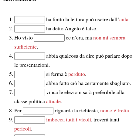
ha finito la lettura può uscire dall’
aula
.
ha detto Angelo è falso.
Ho visto
ce n’era, ma
non mi sembra
sufficiente
.
abbia qualcosa da dire può parlare dopo
le presentazioni.
si ferma è
perduto
.
abbia fatto ciò ha certamente sbagliato.
vinca le elezioni sarà preferibile alla
classe politica
attuale
.
Per
riguarda la richiesta,
non c’è fretta
.
imbocca tutti i vicoli
, troverà tanti
pericoli
.