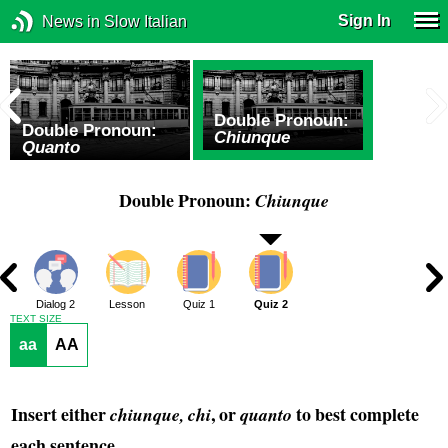
Sign In
News in Slow Italian
Double Pronoun:
Double Pronoun:
Chiunque
i
Quanto
Double Pronoun:
Chiunque
1
Dialog 2
Lesson
Quiz 1
Quiz 2
TEXT SIZE
aa
AA
Insert either
, or
to best complete
chiunque, chi
quanto
each sentence.