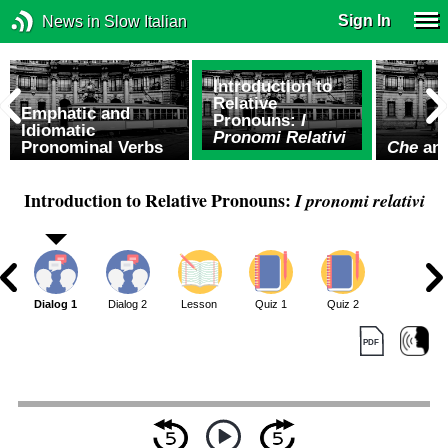
Sign In
News in Slow Italian
Introduction to
Relative
Emphatic and
Pronouns:
I
Idiomatic
Pronomi Relativi
Pronominal Verbs
Che
an
Introduction to Relative Pronouns:
I pronomi relativi
Dialog 1
Dialog 2
Lesson
Quiz 1
Quiz 2