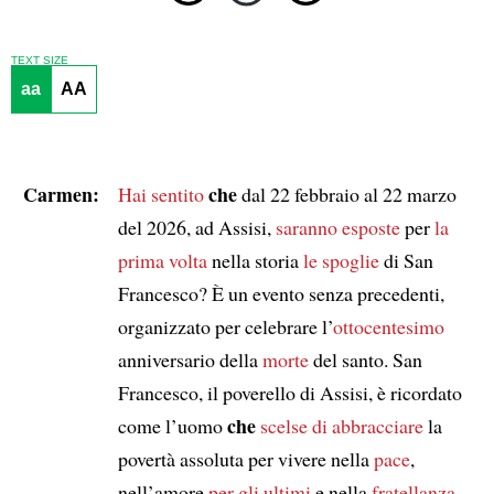
TEXT SIZE
aa
AA
Carmen:
che
Hai sentito
dal 22 febbraio al 22 marzo
del 2026, ad Assisi,
saranno esposte
per
la
prima volta
nella storia
le spoglie
di San
Francesco? È un evento senza precedenti,
organizzato per celebrare l’
ottocentesimo
anniversario della
morte
del santo. San
Francesco, il poverello di Assisi, è ricordato
che
come l’uomo
scelse di abbracciare
la
povertà assoluta per vivere nella
pace
,
nell’amore
per gli ultimi
e nella
fratellanza