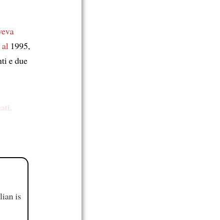
veva
 al
1995,
nti e due
ati
.
ian is