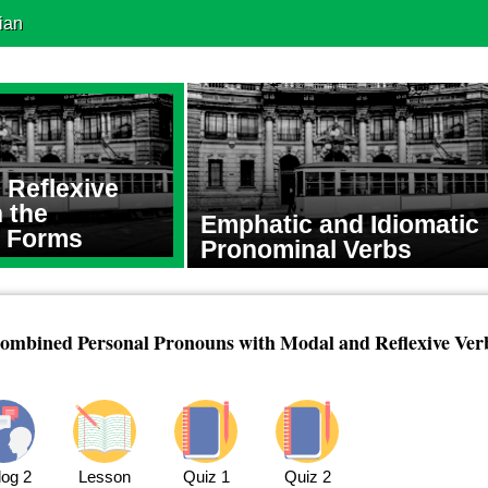
ian
 Reflexive
 the
Emphatic and Idiomatic
 Forms
Pronominal Verbs
ombined Personal Pronouns with Modal and Reflexive Ver
log 2
Lesson
Quiz 1
Quiz 2