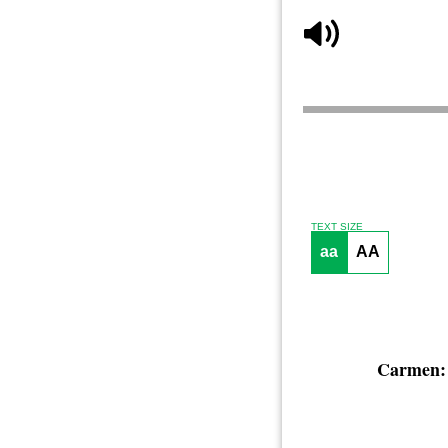
TEXT SIZE
aa
AA
Carmen: