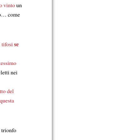
o vinto
un
nto… come
se
I tifosi
tessimo
letti nei
tto del
questa
 trionfo