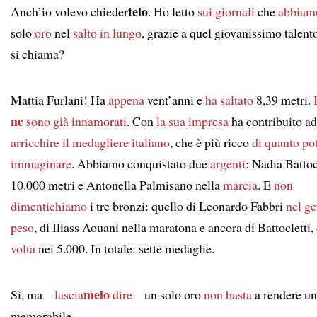
telo
Anch’io volevo chieder
. Ho letto
sui giornali
che
abbiam
solo
oro
nel
salto in lungo
, grazie a quel giovanissimo tale
si chiama?
Mattia Furlani! Ha
appena
vent’anni e
ha saltato
8,39 metri.
ne
sono già innamorati
. Con
la sua impresa
ha contribuito ad
arricchire
il medagliere italiano
, che è più ricco
di quanto po
immaginare
. Abbiamo conquistato due
argenti
: Nadia Battoc
10.000 metri e Antonella Palmisano nella
marcia
. E
non
dimentichiamo
i tre bronzi: quello di Leonardo Fabbri
nel ge
peso
, di Iliass Aouani nella maratona e ancora di Battocletti,
volta
nei 5.000. In totale: sette medaglie.
melo
Sì, ma –
lascia
dire
– un solo oro
non basta
a rendere un
memorabile.