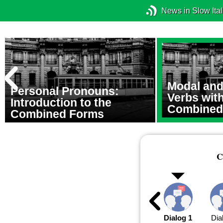
News in Slow Ital
Modal and
Personal Pronouns:
Verbs with
Introduction to the
Combined
Combined Forms
C
Dialog 1
Dia