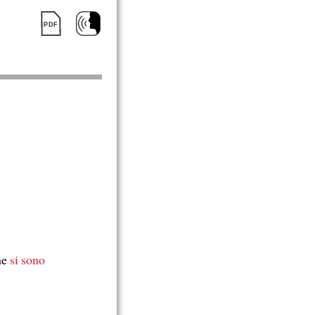
he
si sono