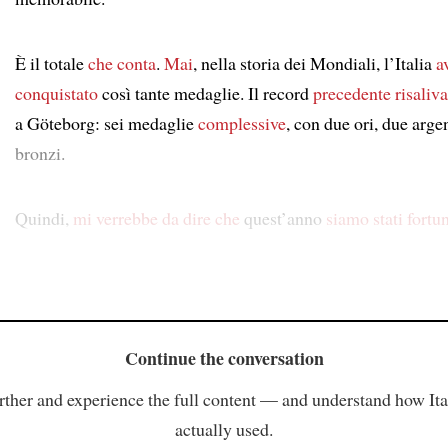
È il totale
che conta
.
Mai
, nella storia dei Mondiali, l’Italia
a
conquistato
così tante medaglie. Il record
precedente
risaliva
a Göteborg: sei medaglie
complessive
, con due ori, due arge
bronzi.
Quindi,
mi verrebbe da dire che
quest’anno
siamo stati fortun
Continue the conversation
rther and experience the full content — and understand how Ital
actually used.