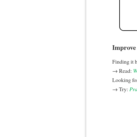
Improve y
Finding it 
→ Read:
W
Looking fo
→ Try:
Pra