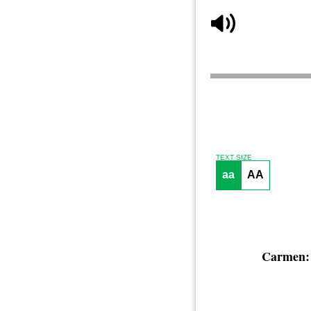
TEXT SIZE
aa
AA
Carmen: