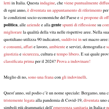
letti
in Italia. Questa
indagine
, che
viene puntualmente diffu
di ogni anno,
è diventata
un appuntamento di riferimento
per
le condizioni socio-economiche del Paese e
si propone di off
politica
gente
, alle
aziende
e alla
spunti di riflessione
su
co
migliorare
la qualità della vita nelle rispettive aree. Nella sua 
quotidiano utilizza 90 indicatori,
suddivisi in
sei macro aree
e consumi
,
affari
e lavoro,
ambiente
e servizi, demografia e
s
giustizia
e
sicurezza
, cultura e
tempo libero
. E sai quale pro
classificata prima
per il 2024?
Prova a indovinare!
Meglio di no,
sono una frana
con
gli indovinelli
.
Quest’anno, sul podio c’è un nome speciale: Bergamo, una ci
tristemente
legata
alla pandemia di Covid-19,
diventata
uno 
simboli più drammatici dell’
emergenza sanitaria
in Italia e
n