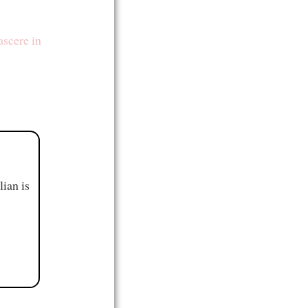
ascere
in
ian is