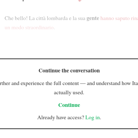
gente
Che bello! La città lombarda e la sua
hanno saputo rin
un modo straordinario
.
Continue the conversation
rther and experience the full content — and understand how Ital
actually used.
Continue
Already have access?
Log in
.