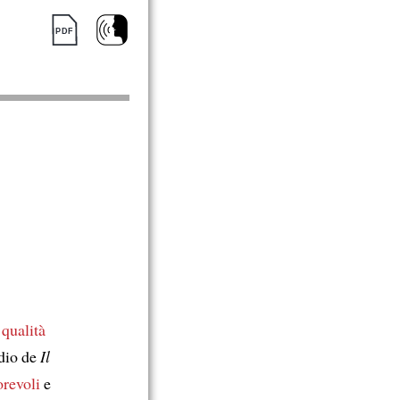
a
qualità
dio de
Il
orevoli
e