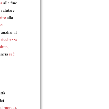
sa
alla fine
 valutare
rire
alla
me
analisi, il
:
ricchezza
alute
,
vincia
si è
ttà
dei
el mondo
.