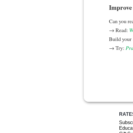
Improve y
Can you rea
→ Read:
W
Build your 
→ Try:
Pra
RATE
Subscr
Educat