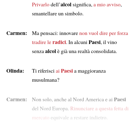
alcol
Privarlo
dell’
significa,
a mio avviso
,
smantellare un simbolo.
Carmen:
Ma pensaci: innovare
non vuol dire per forza
radici
Paesi
tradire
le
. In alcuni
, il vino
alcol
senza
è già una realtà consolidata.
Olinda:
Paesi
Ti riferisci
ai
a maggioranza
musulmana?
Carmen:
Paesi
Non solo, anche al Nord America e ai
del Nord Europa.
Rinunciare a questa fetta di
mercato
equivale a restare indietro.