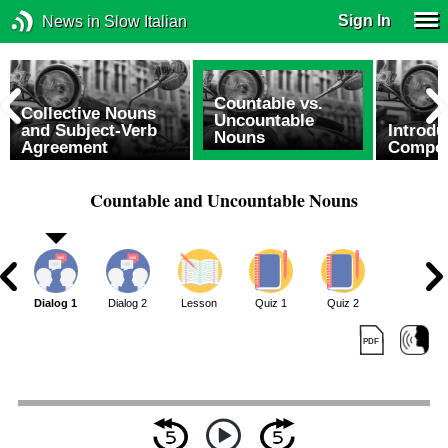
Sign In
News in Slow Italian
Countable vs.
Collective Nouns
Uncountable
and Subject-Verb
Introdu
Nouns
Agreement
Compo
Countable and Uncountable Nouns
Dialog 1
Dialog 2
Lesson
Quiz 1
Quiz 2