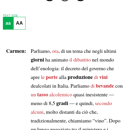
TEXT SIZE
aa
AA
Carmen:
Parliamo,
ora
, di un tema che negli ultimi
giorni
ha animato
il dibattito
nel mondo
dell’enologia: il decreto del governo che
porte
produzione
vini
apre
le
alla
di
bevande
dealcolati in Italia. Parliamo
di
con
tasso
un
alcolemico
quasi inesistente —
gradi
meno di 8,5
— e quindi,
secondo
alcuni
, molto distanti da ciò che,
tradizionalmente, chiamiamo “vino”. Dopo
un lungo negoziato tra il ministero e i