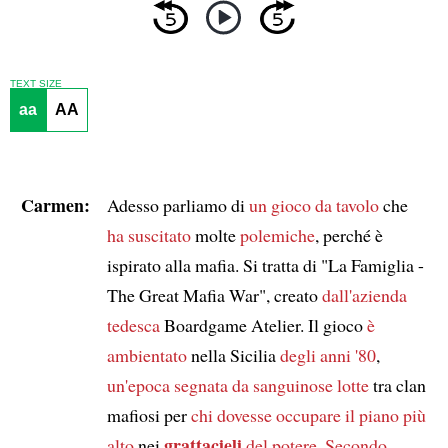
TEXT SIZE
aa
AA
Carmen:
Adesso parliamo di
un gioco da tavolo
che
ha suscitato
molte
polemiche
, perché è
ispirato alla mafia. Si tratta di "La Famiglia -
The Great Mafia War", creato
dall'azienda
tedesca
Boardgame Atelier. Il gioco
è
ambientato
nella Sicilia
degli anni '80
,
un'epoca segnata da
sanguinose lotte
tra clan
mafiosi per
chi dovesse occupare il piano più
grattacieli
alto
nei
del potere
.
Secondo