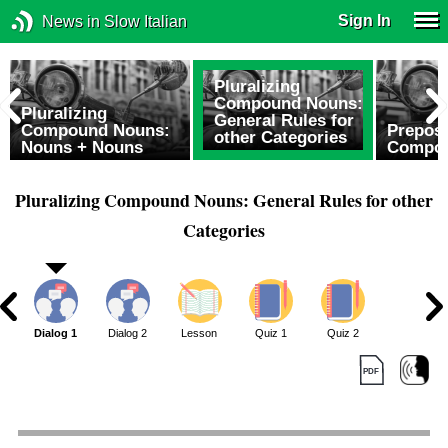
Sign In
News in Slow Italian
Pluralizing
Compound Nouns:
Pluralizing
General Rules for
Compound Nouns:
Preposi
other Categories
Nouns + Nouns
Compo
Pluralizing Compound Nouns: General Rules for other
Categories
Dialog 1
Dialog 2
Lesson
Quiz 1
Quiz 2