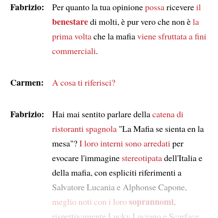
Fabrizio:
Per quanto la tua opinione
possa
ricevere
il
benestare
di molti, è pur vero che non è
la
prima volta
che la mafia
viene sfruttata a fini
commerciali
.
Carmen:
A cosa ti riferisci?
Fabrizio:
Hai mai sentito parlare della
catena di
ristoranti spagnola
"La Mafia se sienta en la
mesa"?
I loro interni sono arredati
per
evocare l'immagine
stereotipata
dell'Italia e
della mafia, con espliciti riferimenti a
Salvatore Lucania e Alphonse Capone,
soprannomi
meglio noti con
i loro
,
rispettivamente Lucky Luciano e Scarface.