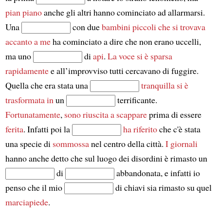
pian piano
anche gli altri hanno cominciato ad allarmarsi.
Una
con due
bambini piccoli
che si trovava
accanto a me
ha cominciato a dire che non erano uccelli,
ma uno
di
api
.
La voce si è sparsa
rapidamente
e all’improvviso tutti cercavano di fuggire.
Quella che era stata una
tranquilla
si è
trasformata in
un
terrificante.
Fortunatamente
,
sono riuscita a scappare
prima di essere
ferita
. Infatti poi la
ha riferito
che c'è stata
una specie di
sommossa
nel centro della città.
I giornali
hanno anche detto che sul luogo dei disordini è rimasto un
di
abbandonata, e infatti io
penso che il mio
di chiavi sia rimasto su quel
marciapiede
.