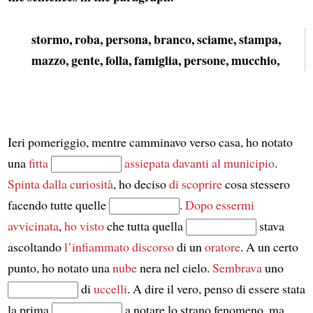
stormo, roba, persona, branco, sciame, stampa,
mazzo, gente, folla, famiglia, persone, mucchio,
Ieri pomeriggio, mentre camminavo verso casa, ho notato
una
fitta
assiepata
davanti al
municipio
.
Spinta dalla curiosità
, ho deciso
di scoprire
cosa stessero
facendo tutte quelle
.
Dopo essermi
avvicinata
,
ho visto
che tutta quella
stava
ascoltando
l’infiammato discorso
di un
oratore
. A un certo
punto, ho notato una
nube
nera nel cielo.
Sembrava
uno
di
uccelli
. A dire il vero, penso di essere stata
la prima
a notare lo strano fenomeno, ma