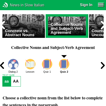
Sign In
News in Slow Italian
Collective Nouns
and Subject-Verb
Concrete vs.
Countab
Agreement
Abstract Nouns
Uncoun
Collective Nouns and Subject-Verb Agreement
1
Dialog 2
Lesson
Quiz 1
Quiz 2
TEXT SIZE
aa
AA
Choose a collective noun from the list below to complete
the sentences in the paragraph.