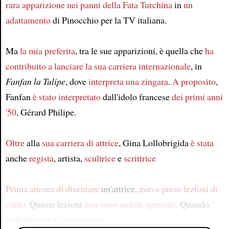
rara apparizione
nei panni della Fata Turchina
in
un
adattamento
di Pinocchio per la TV italiana.
Ma
la mia preferita
, tra le sue apparizioni, è quella che
ha
contribuito a lanciare
la sua carriera internazionale
, in
Fanfan la Tulipe
, dove
interpreta una zingara
.
A proposito
,
Fanfan
è stato interpretato
dall'idolo francese
dei primi anni
'50
, Gérard Philipe.
Oltre
alla
sua carriera di attrice
, Gina Lollobrigida
è stata
anche
regista
, artista,
scultrice
e
scrittrice
Prima ancora di diventare
un'attrice,
aveva preso
lezioni di
canto
. Queste lezioni
non sono andate sprecate
. Quando
Lollobrigida
ha interpretato