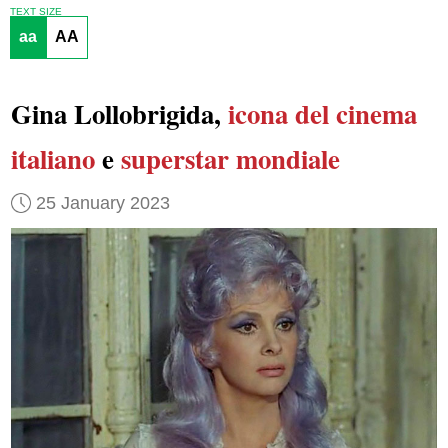
TEXT SIZE
aa
AA
Gina Lollobrigida,
icona del cinema
italiano
e
superstar mondiale
25 January 2023