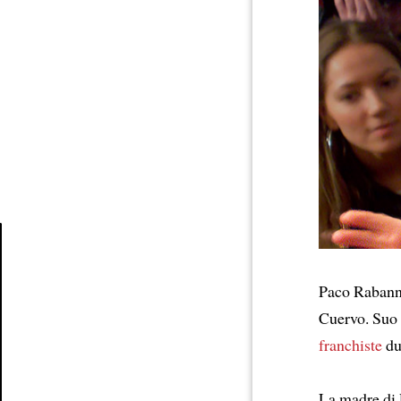
Article
Paco Raban
Cuervo. Suo
franchiste
du
La madre di