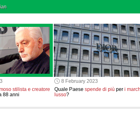
ian
23
8 February 2023
moso stilista e creatore
Quale Paese
spende di più
per
i march
 88 anni
lusso
?