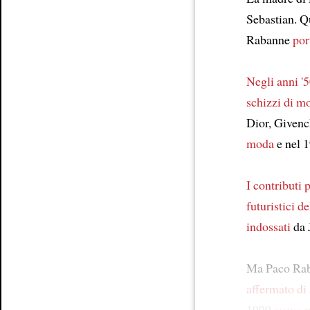
Sebastian. 
Rabanne
por
Negli anni '
schizzi di m
Dior, Givenc
moda
e nel 
I contributi 
futuristici d
indossati
da 
Ma Paco Ra
affermato di
1999
aveva p