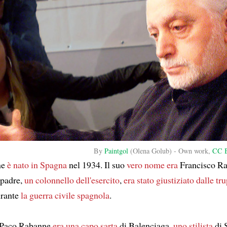
By
Paintgol
(Olena Golub) -
Own work
,
CC B
ne
è nato
in Spagna
nel 1934. Il suo
vero nome era
Francisco R
 padre,
un colonnello dell'esercito
,
era stato giustiziato
dalle tr
rante
la guerra civile spagnola
.
 Paco Rabanne
era una capo sarta
di Balenciaga,
uno stilista
di 