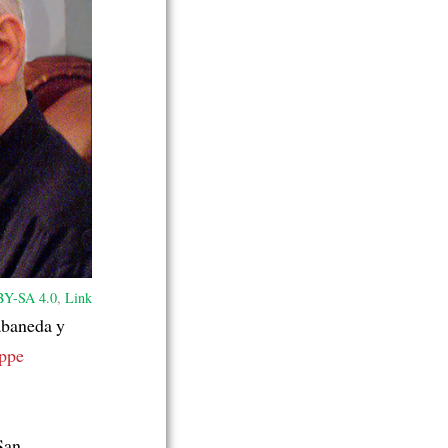
Y-SA 4.0
,
Link
abaneda y
uppe
San