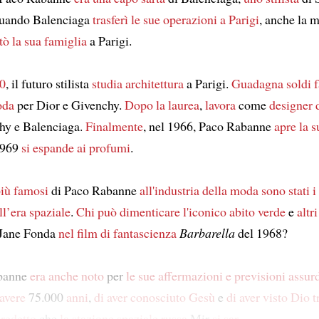
Quando Balenciaga
trasferì le sue operazioni
a Parigi
, anche la 
tò
la sua famiglia
a Parigi.
50
, il futuro stilista
studia architettura
a Parigi.
Guadagna soldi
oda
per Dior e Givenchy.
Dopo la laurea
,
lavora
come
designer d
hy e Balenciaga.
Finalmente
, nel 1966, Paco Rabanne
apre
la s
1969
si espande ai profumi
.
più famosi
di Paco Rabanne
all'industria della moda
sono stati
i
ell’era spaziale
.
Chi può dimenticare
l'iconico abito verde
e
altr
Jane Fonda
nel film di fantascienza
Barbarella
del 1968?
banne
era anche noto
per
le sue affermazioni e previsioni assur
 avere
75.000
anni
,
di aver conosciuto Gesù
e
di aver visto Dio
t
redetto
che
la stazione spaziale russa
Mir
si sar