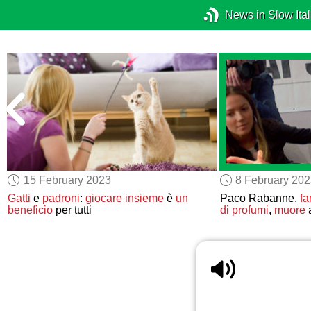
News in Slow Ital
15 February 2023
8 February 20
Gatti
e
padroni
:
giocare insieme
è
un
Paco Rabanne,
fa
beneficio
per tutti
di profumi
,
muore
a