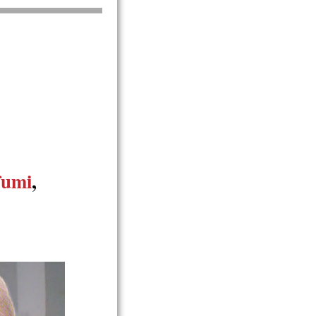
ofumi
,