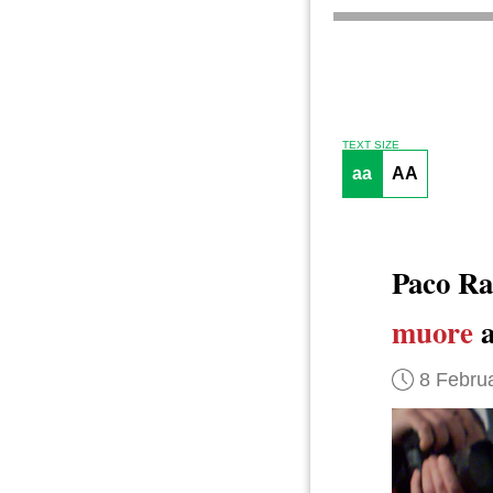
TEXT SIZE
aa
AA
Paco R
muore
a
8 Febru