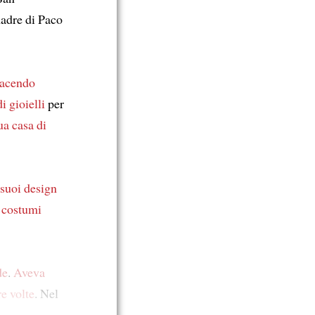
madre di Paco
facendo
i gioielli
per
ua casa di
 suoi design
i costumi
de
.
Aveva
re volte
. Nel