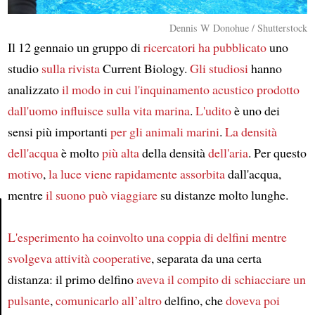
Dennis W Donohue / Shutterstock
Il 12 gennaio un gruppo di
ricercatori
ha pubblicato
uno
studio
sulla rivista
Current Biology.
Gli studiosi
hanno
analizzato
il modo in cui
l'inquinamento acustico prodotto
dall'uomo
influisce sulla
vita marina
.
L'udito
è uno dei
sensi più importanti
per gli animali marini
.
La densità
dell'acqua
è molto
più alta
della densità
dell'aria
. Per questo
motivo
,
la luce
viene rapidamente assorbita
dall'acqua,
mentre
il suono
può viaggiare
su distanze molto lunghe.
L'esperimento
ha coinvolto
una coppia di delfini
mentre
Article
svolgeva attività cooperative
, separata da una certa
distanza: il primo delfino
aveva il compito
di schiacciare un
pulsante
,
comunicarlo
all’altro
delfino, che
doveva poi