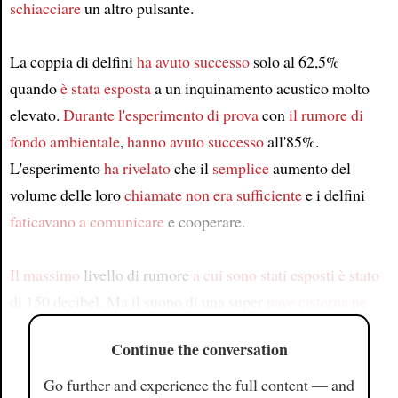
schiacciare
un altro pulsante.
La coppia di delfini
ha avuto successo
solo al 62,5%
quando
è stata esposta
a un inquinamento acustico molto
elevato.
Durante l'esperimento di prova
con
il rumore di
fondo ambientale
,
hanno avuto successo
all'85%.
L'esperimento
ha rivelato
che il
semplice
aumento del
volume delle loro
chiamate
non era sufficiente
e i delfini
faticavano a comunicare
e cooperare.
Il massimo
livello di rumore
a cui sono stati esposti
è stato
di 150 decibel. Ma il suono di una super
nave cisterna ne
Continue the conversation
Go further and experience the full content — and