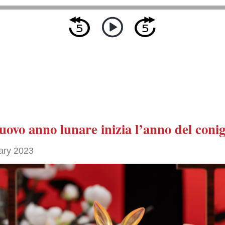
nuovo anno lunare
inizia
l’anno del conig
ary 2023