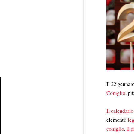
Il 22 gennai
Coniglio
, pi
Article
Il calendario
elementi:
le
coniglio
,
il 