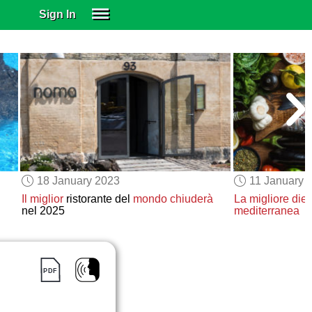
Sign In
SIGN IN
SUBSCRIBE
EDUCATIONAL LICENSES
GIFT CARDS
OTHER LANGUAGES
ABOUT US
ALEXA
18 January 2023
11 January 
ADJUST COLORS
Il miglior
ristorante del
mondo
chiuderà
La migliore die
nel 2025
mediterranea