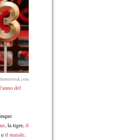
Shutterstock.com
l'anno del
cinque
bue
, la tigre,
il
e
il maiale
.