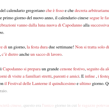
del calendario gregoriano
che è fisso
e che
decreta arbitrariam
 primo giorno del nuovo anno, il calendario cinese
segue le fa
lebrazioni vanno
dalla luna nuova di Capodanno
alla
successiva
po.
ce di
un giorno,
la festa dura
due settimane!
Non si tratta solo d
,
c’è dietro
anche
un sacco di lavoro
.
i
Capodanno
si prepara
un grande
cenone festivo
,
seguito da
al
orni
di visite a familiari stretti
,
parenti e amici
. E
infine
,
i fest
on
il Festival delle Lanterne
il quindicesimo
e
ultimo
giorno. Q
raio.
ocietà cinese
, questo era
l'unico
giorno in cui
le ragazze poteva