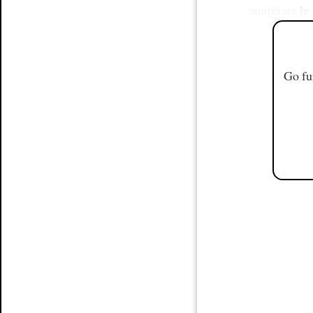
ammirare
le
Go fu