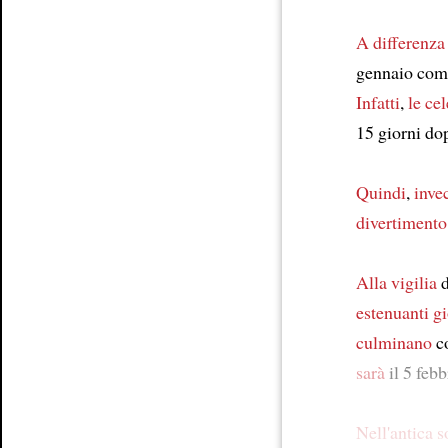
A differenza
gennaio come
Infatti
,
le ce
15 giorni do
Quindi
,
inve
divertimento
Alla vigilia
d
estenuanti gi
culminano
c
sarà
il 5 febb
Nell'antica s