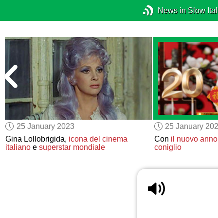
News in Slow Ital
25 January 2023
25 January 20
Gina Lollobrigida,
icona del cinema
Con
il nuovo anno
italiano
e
superstar mondiale
coniglio