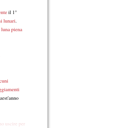
ente
il 1°
si lunari
.
 luna piena
i
cuni
eggiamenti
uest'anno
no uscire
per