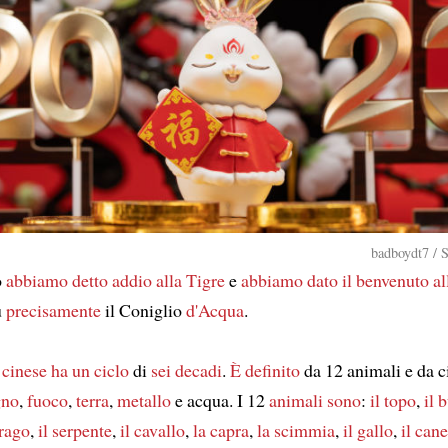
badboydt7 / 
o
abbiamo detto addio
alla Tigre
e
abbiamo dato il benvenuto
al
ù
precisamente
il Coniglio
d'Acqua
.
 cinese
ha un ciclo
di
sei decadi
.
È definito
da 12 animali e da 
gno
,
fuoco
,
terra
,
metallo
e acqua. I 12
animali sono
:
il topo
,
il 
drago
,
il serpente
,
il cavallo
,
la capra
,
la scimmia
,
il gallo
,
il cane