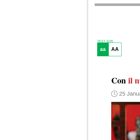
TEXT SIZE
aa
AA
Con
il 
25 Janu