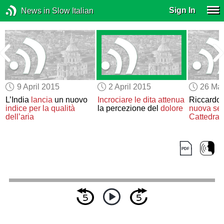
Sign In
News in Slow Italian
9 April 2015
2 April 2015
26 Ma
L’India
lancia
un nuovo
Incrociare le dita
attenua
Riccardo I
indice per la qualità
la percezione del
dolore
nuova sep
dell’aria
Cattedral