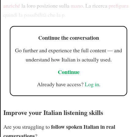
anziché
la loro posizione sulla
mano
. La ricerca
prefigura
quindi la possibilità che la p
Continue the conversation
Go further and experience the full content — and
understand how Italian is actually used.
Continue
Already have access?
Log in
.
Improve your Italian listening skills
follow spoken Italian in real
Are you struggling to
conversations
?