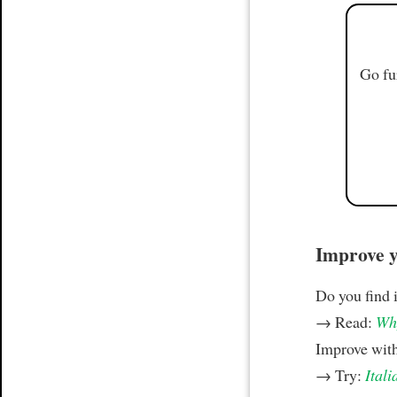
Go fu
Improve yo
Do you find i
→ Read:
Why
Improve wit
→ Try:
Itali