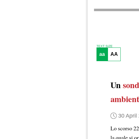
TEXT SIZE
aa
AA
Un
sond
ambient
30 April
Lo scorso 22 
la quale si 