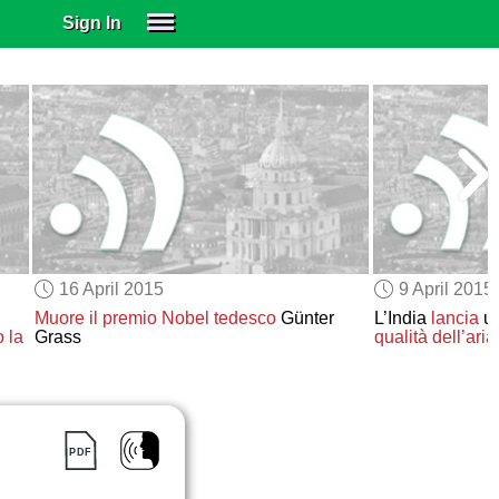
Sign In
SIGN IN
SUBSCRIBE
EDUCATIONAL LICENSES
GIFT CARDS
OTHER LANGUAGES
ABOUT US
ALEXA
16 April 2015
9 April 2015
ADJUST COLORS
Muore
il premio Nobel tedesco
Günter
L’India
lancia
u
o la
Grass
qualità dell’aria