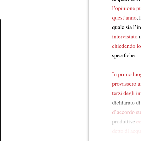
l’opinione p
quest’anno
, 
quale sia l’i
intervistato
Article
chiedendo lo
specifiche.
In primo luo
provassero u
terzi degli in
dichiarato d
d’accordo su
produttive
e
detto
di acqu