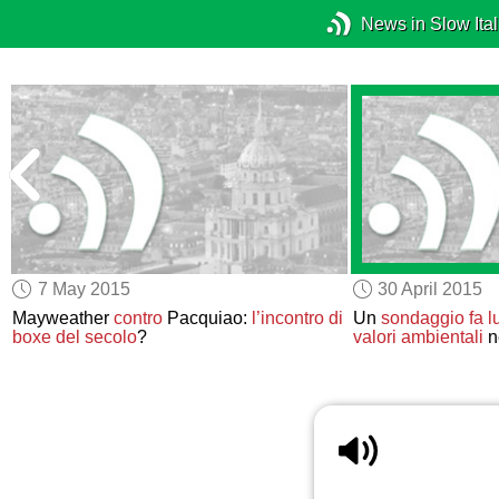
News in Slow Ital
7 May 2015
30 April 2015
Mayweather
contro
Pacquiao:
l’incontro di
Un
sondaggio
fa l
boxe del secolo
?
valori ambientali
ne