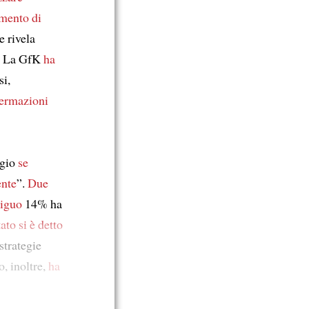
amento di
 rivela
. La GfK
ha
si,
fermazioni
ggio
se
ente
”.
Due
siguo
14% ha
tato
si è detto
strategie
o, inoltre,
ha