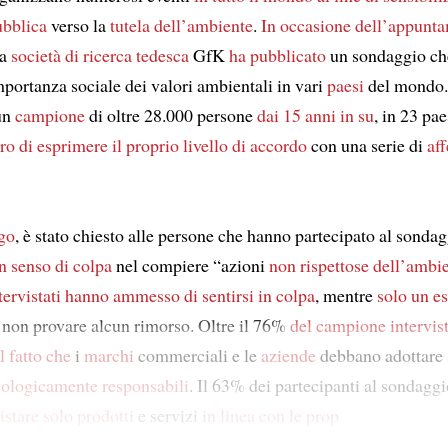
ubblica
verso la
tutela dell’ambiente
.
In occasione dell’appunt
la
società di ricerca tedesca
GfK
ha pubblicato
un sondaggio che
mportanza sociale dei valori ambientali in vari
paesi
del mondo
un
campione
di oltre 28.000 persone
dai 15 anni in su
, in 23 pae
ro di esprimere
il proprio livello di accordo
con una serie di
af
go
, è stato chiesto alle persone che hanno partecipato al sonda
n senso di colpa
nel compiere “azioni
non rispettose dell’ambi
tervistati
hanno ammesso di sentirsi in colpa
, mentre
solo un e
i non provare alcun rimorso. Oltre il 76%
del campione intervis
l fatto che
i
marchi
commerciali e le
aziende
debbano adottare 
cologicamente responsabili
. Il 63% dei partecipanti al sondaggi
istare solo prodotti
e servizi
in linea con le prop