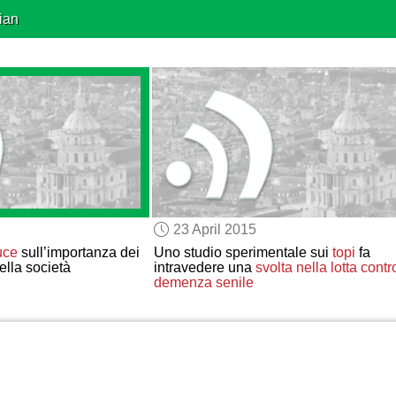
ian
23 April 2015
uce
sull’importanza dei
Uno studio sperimentale sui
topi
fa
lla società
intravedere una
svolta
nella lotta contr
demenza senile