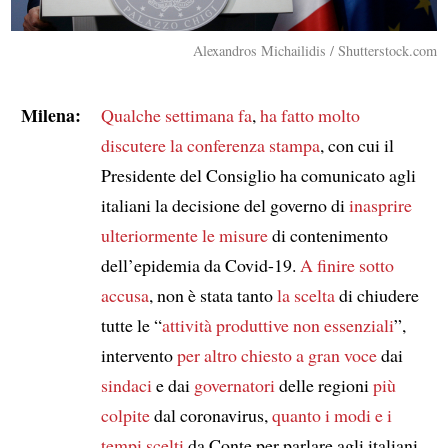
Alexandros Michailidis / Shutterstock.com
Milena:
Qualche settimana fa
,
ha fatto molto
discutere
la conferenza stampa
, con cui il
Presidente del Consiglio ha comunicato agli
italiani la decisione del governo di
inasprire
ulteriormente le misure
di contenimento
dell’epidemia da Covid-19.
A finire sotto
accusa
, non è stata tanto
la scelta
di chiudere
tutte le “
attività produttive non essenziali
”,
intervento
per altro
chiesto a gran voce
dai
sindaci
e dai
governatori
delle regioni
più
colpite
dal coronavirus,
quanto i modi e i
tempi
scelti
da Conte per parlare agli italiani.