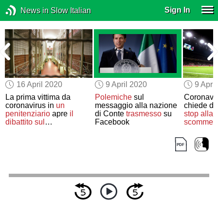
Sign In
News in Slow Italian
16 April 2020
9 April 2020
9 Apri
La prima vittima da
Polemiche
sul
Coronavir
coronavirus in
un
messaggio alla nazione
chiede di
penitenziario
apre
il
di Conte
trasmesso
su
stop alla 
dibattito sul
Facebook
scommes
sovraffollamento