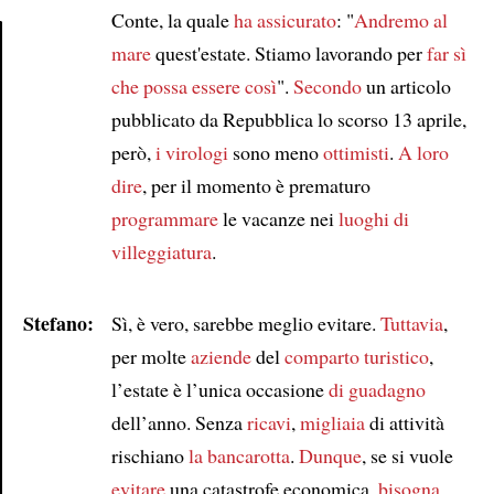
Conte, la quale
ha assicurato
: "
Andremo al
mare
quest'estate. Stiamo lavorando per
far sì
che possa essere così
".
Secondo
un articolo
Article
pubblicato da Repubblica lo scorso 13 aprile,
però,
i virologi
sono meno
ottimisti
.
A loro
dire
, per il momento è prematuro
programmare
le vacanze nei
luoghi di
villeggiatura
.
Stefano:
Sì, è vero, sarebbe meglio evitare.
Tuttavia
,
per molte
aziende
del
comparto turistico
,
l’estate è l’unica occasione
di guadagno
dell’anno. Senza
ricavi
,
migliaia
di attività
rischiano
la bancarotta
.
Dunque
, se si vuole
evitare
una catastrofe economica,
bisogna