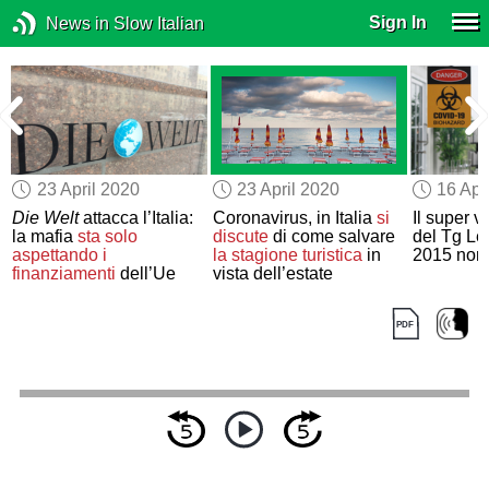
Sign In
News in Slow Italian
23 April 2020
23 April 2020
16 Apr
Die Welt
attacca l’Italia:
Coronavirus, in Italia
si
Il super v
la mafia
sta solo
discute
di come salvare
del Tg Le
aspettando
i
la stagione turistica
in
2015 non
finanziamenti
dell’Ue
vista dell’estate