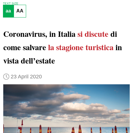
TEXT SIZE
aa
AA
Coronavirus, in Italia
si discute
di
come salvare
la stagione turistica
in
vista dell’estate
23 April 2020