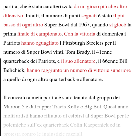
partita, che è stata caratterizzata
da un gioco più che altro
difensivo
. Infatti, il numero di punti
segnati
è stato
il più
basso
di ogni altro
Super Bowl dal 1967, quando
si giocò
la
prima
finale di campionato
.
Con la vittoria
di domenica i
Patriots
hanno eguagliato
i Pittsburgh Steelers per il
numero di Super Bowl vinti. Tom Brady, il 41enne
quarterback dei Patriots, e
il suo allenatore
, il 66enne Bill
Belichick,
hanno raggiunto un numero di vittorie superiore
Article
a quello di ogni altro quarterback e allenatore.
Il concerto a metà partita è stato tenuto dal gruppo dei
Maroon 5 e dai rapper Travis Kelly e Big Boi. Quest’anno
molti artisti hanno rifiutato di esibirsi al Super Bowl per le
polemiche sull’ex quarterback Colin Kaepernick ed in
protesta contro le ingiustizie razziali.