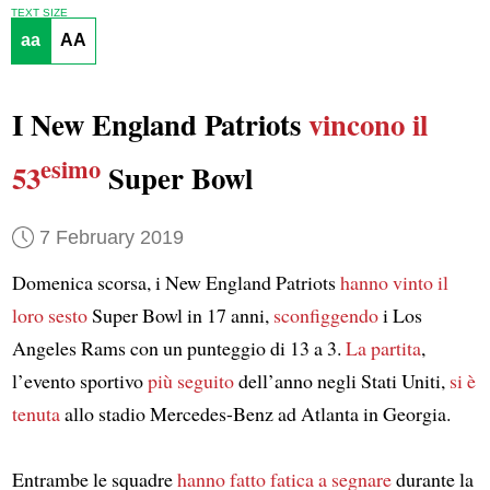
TEXT SIZE
aa
AA
I New England Patriots
vincono
il
esimo
53
Super Bowl
7 February 2019
Domenica scorsa, i New England Patriots
hanno vinto
il
loro sesto
Super Bowl in 17 anni,
sconfiggendo
i Los
Angeles Rams con un punteggio di 13 a 3.
La partita
,
l’evento sportivo
più seguito
dell’anno negli Stati Uniti,
si è
tenuta
allo stadio Mercedes-Benz ad Atlanta in Georgia.
Entrambe le squadre
hanno fatto fatica
a segnare
durante la