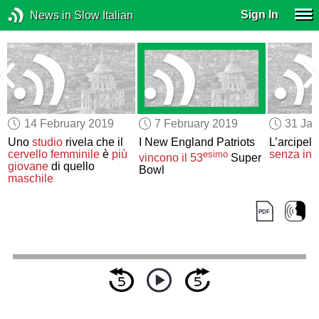
Sign In
News in Slow Italian
14 February 2019
7 February 2019
31 Jan
Uno
studio
rivela che il
I New England Patriots
L’arcipel
cervello
femminile
è
più
senza int
esimo
vincono
il 53
Super
giovane
di quello
Bowl
maschile