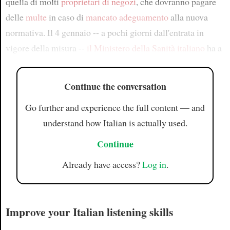
quella di molti
proprietari di negozi
, che dovranno pagare
delle
multe
in caso di
mancato adeguamento
alla nuova
normativa. Il 4 gennaio -- a pochi giorni dall'entrata in
vigore della misura --
il Ministero della Sanità italiano
ha a
Continue the conversation
Go further and experience the full content — and
understand how Italian is actually used.
Continue
Already have access?
Log in
.
Improve your Italian listening skills