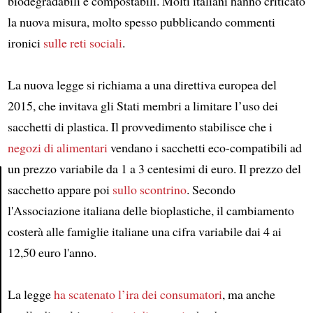
biodegradabili e compostabili. Molti italiani hanno criticato
la nuova misura, molto spesso pubblicando commenti
ironici
sulle reti sociali
.
La nuova legge si richiama a una direttiva europea del
2015, che invitava gli Stati membri a limitare l’uso dei
sacchetti di plastica. Il provvedimento stabilisce che i
negozi di alimentari
vendano i sacchetti eco-compatibili ad
un prezzo variabile da 1 a 3 centesimi di euro. Il prezzo del
sacchetto appare poi
sullo scontrino
. Secondo
Article
l'Associazione italiana delle bioplastiche, il cambiamento
costerà alle famiglie italiane una cifra variabile dai 4 ai
12,50 euro l'anno.
La legge
ha scatenato l’ira dei consumatori
, ma anche