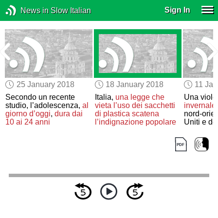
Sign In
News in Slow Italian
25 January 2018
18 January 2018
11 Jan
Secondo un recente
Italia,
una legge che
Una viol
studio, l’adolescenza,
al
vieta l’uso dei sacchetti
invernale
giorno d’oggi
,
dura dai
di plastica
scatena
nord-orien
10 ai 24 anni
l’indignazione popolare
Uniti e d