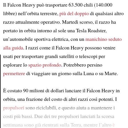
Il Falcon Heavy può trasportare 63.500 chili (140.000
libbre) nell’orbita terrestre,
più del doppio
di qualsiasi altro
razzo attualmente operativo. Martedì scorso, il razzo ha
portato in orbita intorno al sole una Tesla Roadster,
un’automobile sportiva elettrica, con un
manichino seduto
alla guida
. I razzi come il Falcon Heavy possono venire
usati per trasportare grandi satelliti o telescopi per
esplorare lo
spazio profondo
. Potrebbero persino
Article
permettere
di viaggiare un giorno sulla Luna o su Marte.
È costato 90 milioni di dollari lanciare il Falcon Heavy in
orbita, una frazione del costo di altri razzi così potenti. I
propulsori
sono riciclabili, e questo aiuta a mantenere i
costi più bassi. Due dei tre propulsori lanciati la scorsa
settimana sono già rientrati sulla Terra, mentre l’altro
è