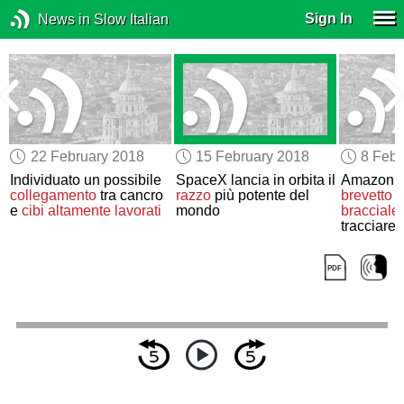
Sign In
News in Slow Italian
22 February 2018
15 February 2018
8 Febr
Individuato un possibile
SpaceX lancia in orbita il
Amazon o
collegamento
tra cancro
razzo
più potente del
brevetto
p
e
cibi altamente lavorati
mondo
braccialet
tracciare
e
lavoratori