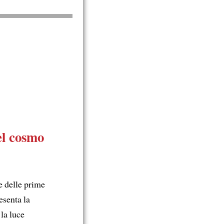
el cosmo
e delle prime
esenta la
 la luce