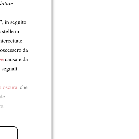
Nature
.
”, in seguito
 stelle in
ntercettate
noscessero da
ze
causate da
 segnali.
a oscura
, che
ale
ra