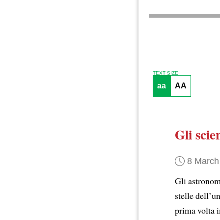
TEXT SIZE
aa
AA
Gli scie
8 March
Gli astronom
stelle dell’u
prima volta i