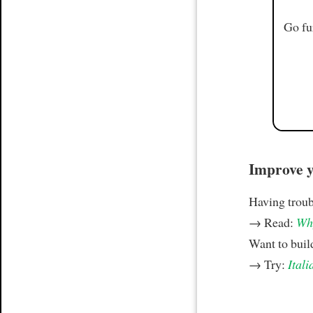
Go fu
Improve yo
Having trou
→ Read:
Why
Want to build
→ Try:
Itali