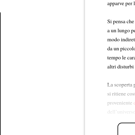
apparve per 
Si pensa che 
a un lungo p
Article
modo indiret
da un piccol
tempo le cara
altri disturb
La scoperta
si ritiene co
proveniente
dell’univers