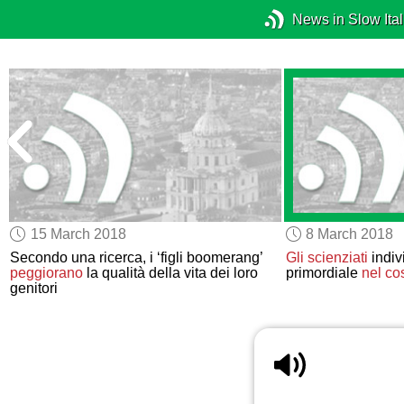
News in Slow Ital
15 March 2018
8 March 2018
i
Secondo una ricerca, i ‘figli boomerang’
Gli scienziati
indiv
peggiorano
la qualità della vita dei loro
primordiale
nel c
genitori