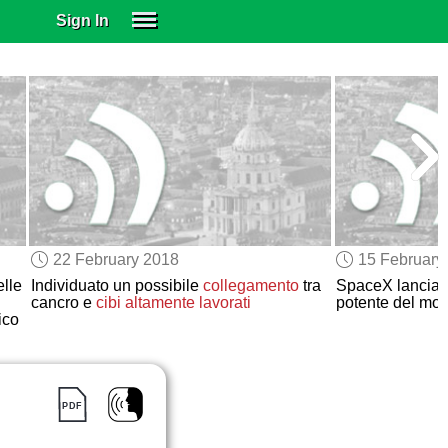
Sign In
SIGN IN
SUBSCRIBE
EDUCATIONAL LICENSES
GIFT CARDS
OTHER LANGUAGES
ABOUT US
ALEXA
22 February 2018
15 February
ADJUST COLORS
lle
Individuato un possibile
collegamento
tra
SpaceX lancia in
cancro e
cibi altamente lavorati
potente del mo
ico