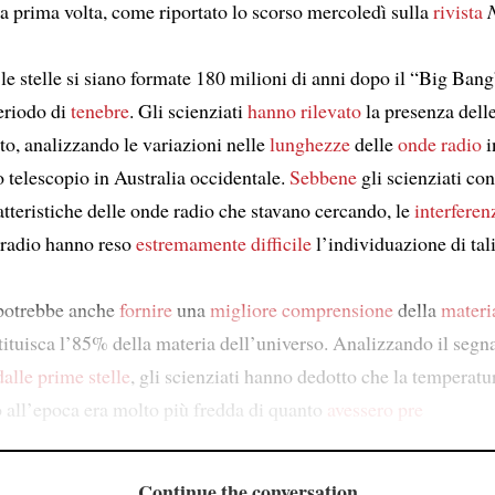
la prima volta, come riportato lo scorso mercoledì sulla
rivista
le stelle si siano formate 180 milioni di anni dopo il “Big Bang
eriodo di
tenebre
. Gli scienziati
hanno rilevato
la presenza delle
to, analizzando le variazioni nelle
lunghezze
delle
onde radio
i
o telescopio in Australia occidentale.
Sebbene
gli scienziati co
tteristiche delle onde radio che stavano cercando, le
interferen
i radio hanno reso
estremamente difficile
l’individuazione di tali
 potrebbe anche
fornire
una
migliore comprensione
della
materi
stituisca l’85% della materia dell’universo. Analizzando il segn
dalle prime stelle
, gli scienziati hanno dedotto che la temperatu
o all’epoca era molto più fredda di quanto
avessero pre
Continue the conversation