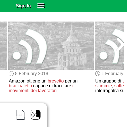
Sign In
SIGN IN
SUBSCRIBE
EDUCATIONAL LICENSES
GIFT CARDS
OTHER LANGUAGES
ABOUT US
ALEXA
8 February 2018
1 February 
ADJUST COLORS
Amazon ottiene un
brevetto
per un
Un gruppo di
sc
braccialetto
capace di tracciare
i
scimmie
,
solle
movimenti dei lavoratori
interrogativi sul