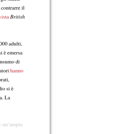
 contrarre il
vista
British
000 adulti,
si è emersa
consumo di
catori
hanno
rati,
io si è
ta. La
e
un’ampia