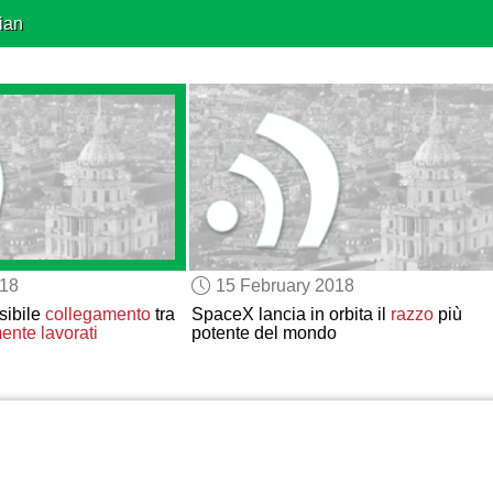
ian
018
15 February 2018
sibile
collegamento
tra
SpaceX lancia in orbita il
razzo
più
mente lavorati
potente del mondo