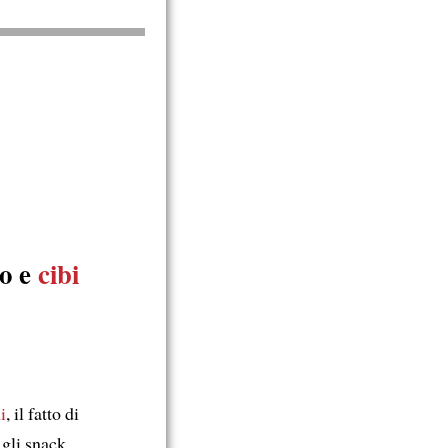
ro e
cibi
i
, il fatto di
 gli snack