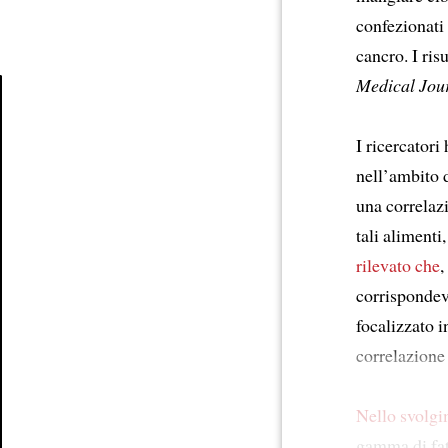
confezionati
cancro. I ris
Medical Jou
Article
I ricercator
nell’ambito d
una correlaz
tali alimenti
rilevato che
,
corrispondev
focalizzato 
correlazione 
Nello svolgi
gamma di fatt