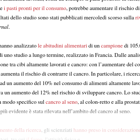
 e
i pasti pronti per il consumo
, potrebbe aumentare il rischio di
ultati dello studio sono stati pubblicati mercoledì scorso sulla
ri
rnal
.
i hanno analizzato
le abitudini alimentari
di un
campione
di 105.
i uno studio a lungo termine, realizzato in Francia. Dalle anali
ione tra cibi altamente lavorati e cancro: con l’aumentare del 
, aumenta il rischio di contrarre il cancro. In particolare, i ricer
 ad un aumento del 10% nel consumo di alimenti altamente lavo
a un aumento del 12% nel rischio di sviluppare cancro. Lo stud
in modo specifico sul
cancro al seno
, al colon-retto e alla prosta
più evidente è stata rilevata nell’ambito del cancro al seno.
mento della ricerca
, gli scienziati
hanno preso in considerazion
ori, tra cui
il fumo
, l'attività fisica e