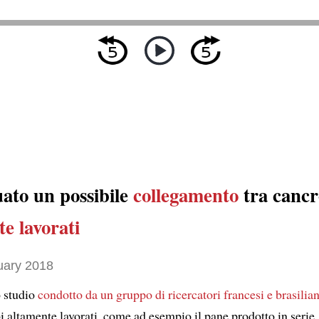
uato un possibile
collegamento
tra canc
e lavorati
uary 2018
 studio
condotto da
un gruppo di ricercatori francesi e brasilian
 altamente lavorati, come ad esempio il pane prodotto in serie,