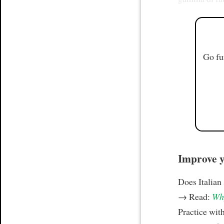
Go fu
Improve yo
Does Italian
→ Read:
Why
Practice wit