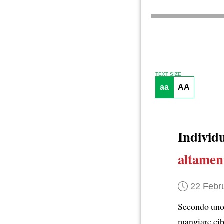
TEXT SIZE
aa
AA
Individ
altament
22 Febr
Secondo uno
mangiare cibi