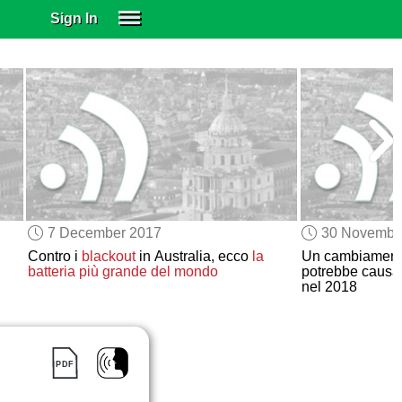
Sign In
SIGN IN
SUBSCRIBE
EDUCATIONAL LICENSES
GIFT CARDS
OTHER LANGUAGES
ABOUT US
ALEXA
7 December 2017
30 Novembe
ADJUST COLORS
Contro i
blackout
in Australia, ecco
la
Un cambiamen
batteria più grande del mondo
potrebbe causa
nel 2018