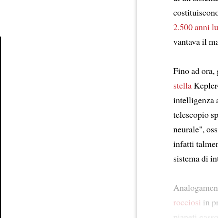
costituiscon
2.500 anni lu
vantava il m
Article
Fino ad ora, 
stella
Kepler-
intelligenza 
telescopio sp
neurale", os
infatti talme
sistema di int
Analogamente 
rocciosi
in pr
pianeti gass