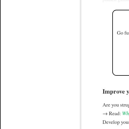
Go fu
Improve yo
Are you stru
→ Read:
Why
Develop your