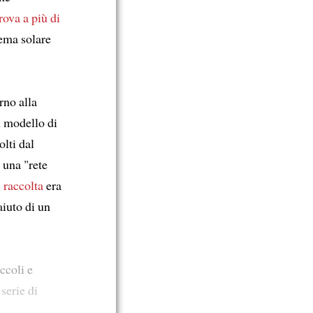
trova a più di
tema solare
rno alla
 modello di
olti dal
 una "rete
i
raccolta
era
aiuto di un
ccoli e
serie di