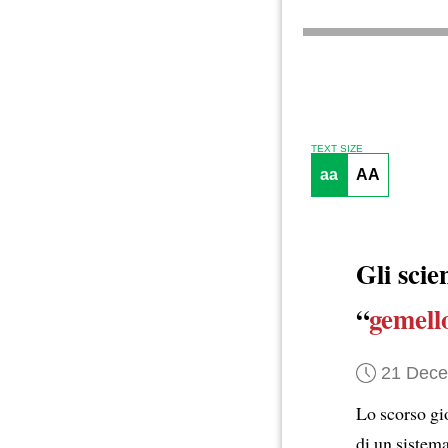
TEXT SIZE
aa
AA
Gli scie
“
gemell
21 Dec
Lo scorso gi
di un sistem