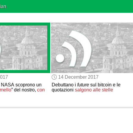
ian
2017
14 December 2017
lla NASA scoprono un
Debuttano i
future
sul bitcoin e le
mello
” del nostro,
con
quotazioni
salgono alle stelle