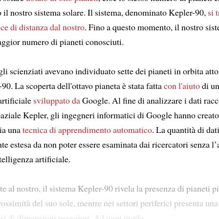
o il nostro sistema solare. Il sistema, denominato Kepler-90,
si 
ce di distanza dal nostro
. Fino a questo momento, il nostro sis
aggior numero di pianeti conosciuti.
gli scienziati avevano individuato sette dei pianeti in orbita atto
90. La scoperta dell'ottavo pianeta è stata fatta
con l'aiuto
di un
artificiale
sviluppato da
Google. Al fine di analizzare i dati racc
aziale Kepler, gli ingegneri informatici di Google hanno creato
sia una
tecnica di apprendimento automatico
. La quantità di dat
nte estesa da non poter essere esaminata dai ricercatori senza l’
elligenza artificiale.
al nostro, il sistema Kepler-90 rivela la presenza di pianeti pi
ossimità del suo sole, mentre nei settori periferici presenta una 
osi di dimensioni maggiori. Ad ogni modo,