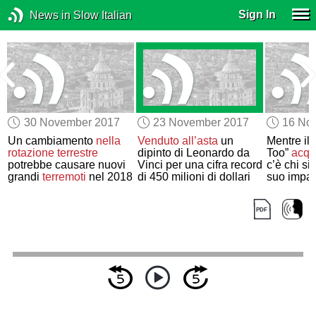
Sign In
News in Slow Italian
30 November 2017
23 November 2017
16 No
Un cambiamento
nella
Venduto
all’asta
un
Mentre il
rotazione terrestre
dipinto di Leonardo da
Too”
acqu
potrebbe causare nuovi
Vinci per una cifra record
c’è chi si
grandi
terremoti
nel 2018
di 450 milioni di dollari
suo impat