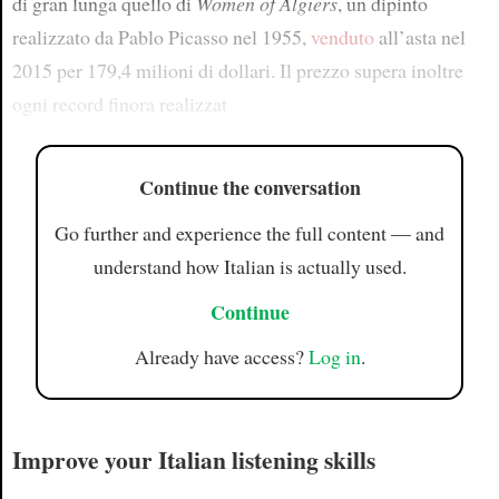
di gran lunga quello di
Women of Algiers
, un dipinto
realizzato da Pablo Picasso nel 1955,
venduto
all’asta nel
2015 per 179,4 milioni di dollari. Il prezzo supera inoltre
ogni record finora realizzat
Continue the conversation
Go further and experience the full content — and
understand how Italian is actually used.
Continue
Already have access?
Log in
.
Improve your Italian listening skills