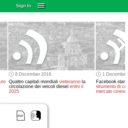
Sign In
SIGN IN
SUBSCRIBE
EDUCATIONAL LICENSES
GIFT CARDS
OTHER LANGUAGES
ABOUT US
ALEXA
8 December 2016
1 December
ADJUST COLORS
uro
Quattro capitali mondiali
vieteranno
la
Facebook star
circolazione dei veicoli diesel
entro il
strumento di ce
2025
mercato cinese