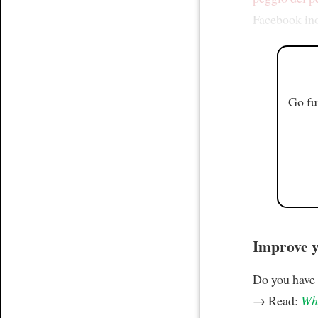
Facebook inol
Go fu
Improve yo
Do you have
→ Read:
Why