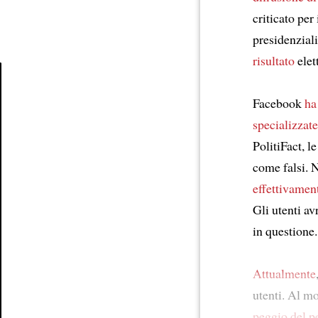
criticato per
presidenziali
risultato
elet
Facebook
ha
Article
specializzate
PolitiFact, l
come falsi. N
effettivamen
Gli utenti av
in questione.
Attualmente
utenti. Al m
peggio del p