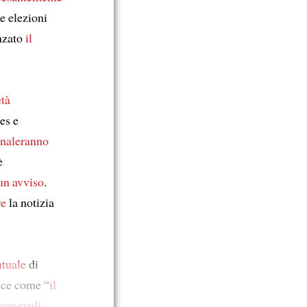
le elezioni
enzato
il
età
pes e
naleranno
è
un avviso
.
re
la notizia
ntuale
di
sce come “
il
gannevoli
.