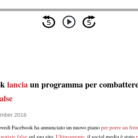
ok
lancia
un programma per combatter
false
ember 2016
ovedì Facebook ha annunciato un nuovo piano
per porre un fren
 notizie false
sul suo sito.
Ultimamente
, il social media è stato