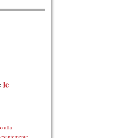
e
le
o alla
pesantemente