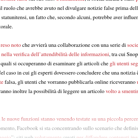
 il ruolo che avrebbe avuto nel divulgare notizie false prima del
 statunitensi, un fatto che, secondo alcuni, potrebbe aver influ
torale.
 reso noto
che avvierà una collaborazione con una serie di
soci
 nella verifica dell’attendibilità delle informazioni
, tra cui Sno
e quali si occuperanno di esaminare gli articoli che
gli utenti
seg
el caso in cui gli esperti dovessero concludere che una notizia 
te
falsa, gli utenti che vorranno pubblicarla online riceveranno
ranno inoltre la possibilità di leggere un articolo
volto a smenti
,
le nuove funzioni
stanno venendo testate
su una piccola perce
omento, Facebook si sta concentrando sullo scenario che defini
eggio
”: siti web
volutamente
creati
per diffondere contenuti in