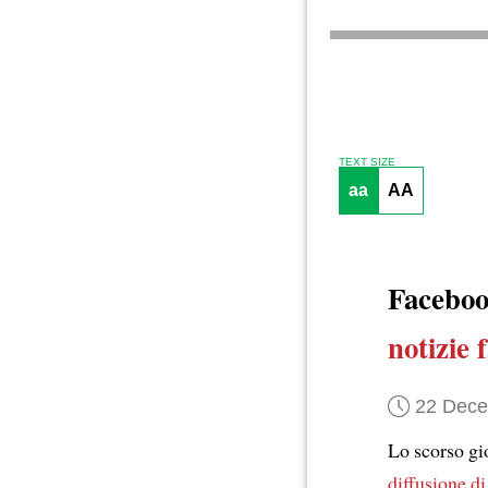
TEXT SIZE
aa
AA
Facebo
notizie 
22 Dec
Lo scorso gi
diffusione di