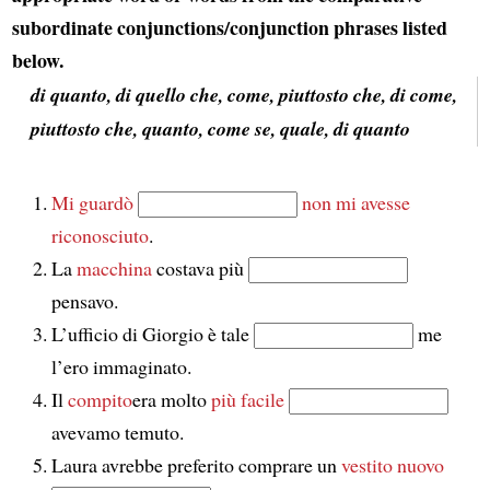
subordinate conjunctions/conjunction phrases listed
below.
di quanto, di quello che, come, piuttosto che, di come,
piuttosto che, quanto, come se, quale, di quanto
Mi guardò
non mi avesse
riconosciuto
.
La
macchina
costava più
pensavo.
L’ufficio di Giorgio è tale
me
l’ero immaginato.
Il
compito
era molto
più facile
avevamo temuto.
Laura avrebbe preferito comprare un
vestito nuovo