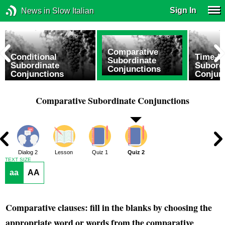
Sign In
News in Slow Italian
Comparative
Conditional
Time-b
Subordinate
Subordinate
Subord
Conjunctions
Conjunctions
Conjun
Comparative Subordinate Conjunctions
1
Dialog 2
Lesson
Quiz 1
Quiz 2
TEXT SIZE
aa
AA
Comparative clauses: fill in the blanks by choosing the
appropriate word or words from the comparative