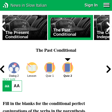
Sign In
News in Slow Italian
The Past
The Present
The Con
Conditional
Conditional
Indepe
The Past Conditional
1
Dialog 2
Lesson
Quiz 1
Quiz 2
TEXT SIZE
aa
AA
Fill in the blanks for the conditional perfect
conjugations of the verbs in the parenthesis.