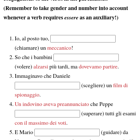
(Remember to take gender and number into account
whenever a verb requires
as an auxiliary!)
essere
Io, al posto tuo,
(chiamare) un
meccanico
!
So che i bambini
(volere)
alzarsi
più tardi, ma
dovevamo partire
.
Immaginavo che Daniele
(scegliere) un
film di
spionaggio
.
Un indovino
aveva preannunciato
che Peppe
(superare) tutti gli esami
con il massimo dei voti
.
E Mario
(guidare) da