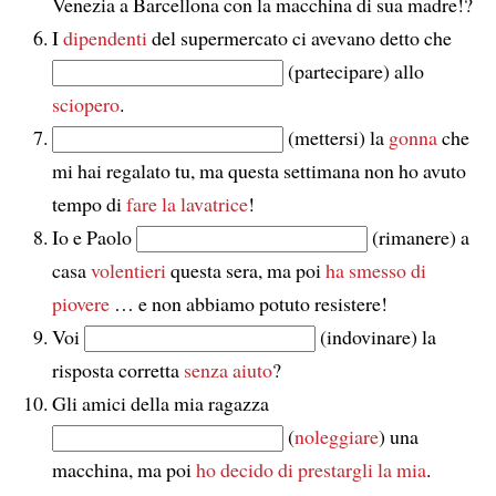
Venezia a Barcellona con la macchina di sua madre!?
I
dipendenti
del supermercato ci avevano detto che
(partecipare) allo
sciopero
.
(mettersi) la
gonna
che
mi hai regalato tu, ma questa settimana non ho avuto
tempo di
fare la lavatrice
!
Io e Paolo
(rimanere) a
casa
volentieri
questa sera, ma poi
ha smesso di
piovere
… e non abbiamo potuto resistere!
Voi
(indovinare) la
risposta corretta
senza aiuto
?
Gli amici della mia ragazza
(
noleggiare
) una
macchina, ma poi
ho decido di prestargli la mia
.