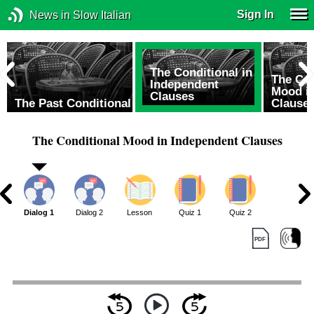
Sign In
News in Slow Italian
The Conditional in
The Con
Independent
Mood i
Clauses
The Past Conditional
Clause
The Conditional Mood in Independent Clauses
Dialog 1
Dialog 2
Lesson
Quiz 1
Quiz 2