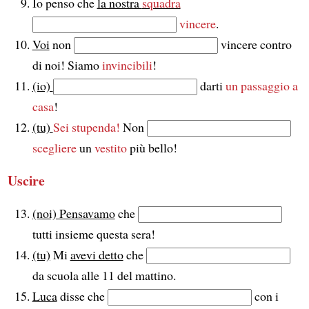
Io penso che
la nostra
squadra
vincere
.
Voi
non
vincere contro
di noi! Siamo
invincibili
!
(io)
darti
un passaggio a
casa
!
(tu)
Sei stupenda!
Non
scegliere
un
vestito
più bello!
Uscire
(noi) Pensavamo
che
tutti insieme questa sera!
(tu)
Mi
avevi detto
che
da scuola alle 11 del mattino.
Luca
disse che
con i