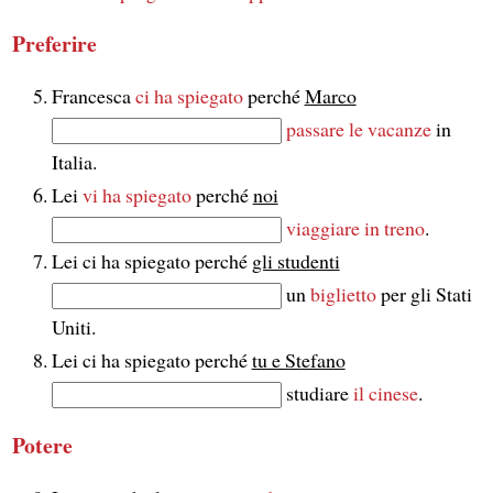
Preferire
Francesca
ci ha spiegato
perché
Marco
passare le vacanze
in
Italia.
Lei
vi ha spiegato
perché
noi
viaggiare in treno
.
Lei ci ha spiegato perché
gli studenti
un
biglietto
per gli Stati
Uniti.
Lei ci ha spiegato perché
tu e Stefano
studiare
il cinese
.
Potere