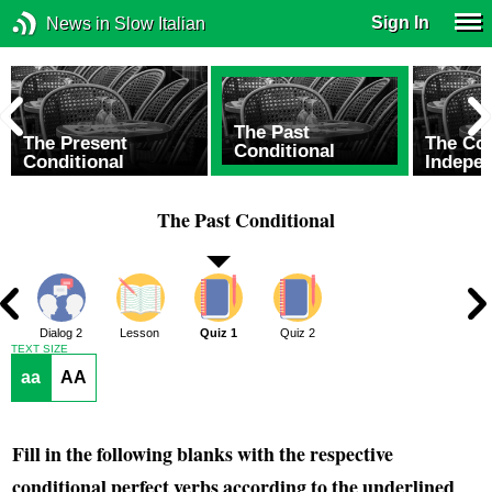
Sign In
News in Slow Italian
The Past
The Present
The Con
Conditional
Conditional
Indepe
The Past Conditional
1
Dialog 2
Lesson
Quiz 1
Quiz 2
TEXT SIZE
aa
AA
Fill in the following blanks with the respective
conditional perfect verbs according to the
underlined