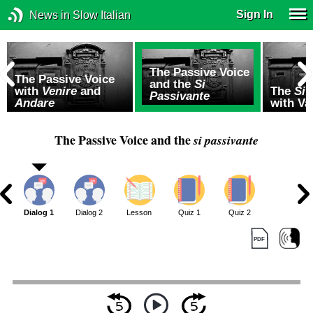
Sign In
News in Slow Italian
The Passive Voice
The Passive Voice
and the
Si
with
Venire
and
The
Si 
Passivante
Andare
with Va
The Passive Voice and the
si passivante
Dialog 1
Dialog 2
Lesson
Quiz 1
Quiz 2