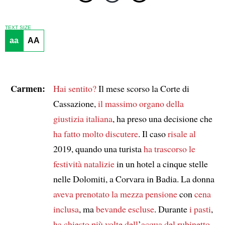
TEXT SIZE
aa
AA
Carmen:
Hai sentito?
Il mese scorso la Corte di
Cassazione,
il massimo organo della
giustizia italiana
, ha preso una decisione che
ha fatto molto discutere
. Il caso
risale al
2019, quando una turista
ha trascorso le
festività natalizie
in un hotel a cinque stelle
nelle Dolomiti, a Corvara in Badia. La donna
aveva prenotato
la mezza pensione
con
cena
inclusa
, ma
bevande escluse
. Durante
i pasti
,
ha chiesto più volte dell
’
acqua del rubinetto
,