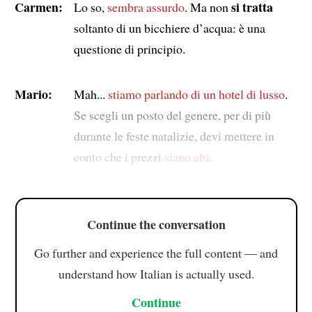
Carmen:
si tratta
Lo so,
sembra assurdo
. Ma non
soltanto di un bicchiere d’acqua: è una
questione di principio.
Mario:
Mah...
stiamo parlando di
un hotel di lusso
.
Se scegli un posto del genere, per di più
durante le feste natalizie, devi mettere in
conto che i prezzi
siano alti
.
Continue the conversation
Go further and experience the full content — and
understand how Italian is actually used.
Continue