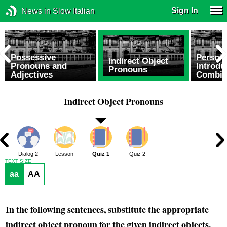
Sign In
News in Slow Italian
Possessive
Person
Indirect Object
Pronouns and
Introdu
Pronouns
Adjectives
Combin
Indirect Object Pronouns
1
Dialog 2
Lesson
Quiz 1
Quiz 2
TEXT SIZE
aa
AA
In the following sentences, substitute the appropriate
indirect object pronoun for the given indirect objects.