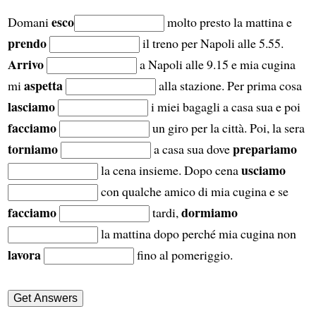
esco
Domani
molto presto la mattina e
prendo
il treno per Napoli alle 5.55.
Arrivo
a Napoli alle 9.15 e mia cugina
aspetta
mi
alla stazione. Per prima cosa
lasciamo
i miei bagagli a casa sua e poi
facciamo
un giro per la città. Poi, la sera
torniamo
prepariamo
a casa sua dove
usciamo
la cena insieme. Dopo cena
con qualche amico di mia cugina e se
facciamo
dormiamo
tardi,
la mattina dopo perché mia cugina non
lavora
fino al pomeriggio.