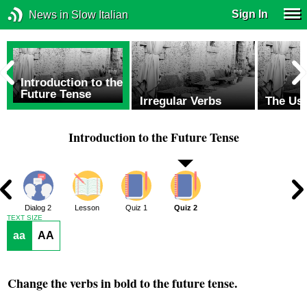
Sign In
News in Slow Italian
Introduction to the
Future Tense
Irregular Verbs
The Us
Introduction to the Future Tense
1
Dialog 2
Lesson
Quiz 1
Quiz 2
TEXT SIZE
aa
AA
Change the verbs in
bold
to the future tense.