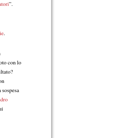
atori
”.
ie
.
n
oto con lo
ultato?
on
a sospesa
adro
ui