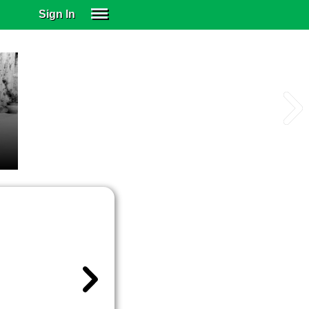
Sign In
SIGN IN
SUBSCRIBE
EDUCATIONAL LICENSES
GIFT CARDS
OTHER LANGUAGES
ABOUT US
ALEXA
ADJUST COLORS