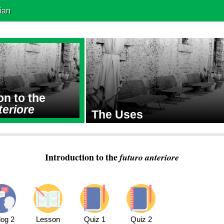
ian
on to the
teriore
The Uses
Introduction to the
futuro anteriore
log 2
Lesson
Quiz 1
Quiz 2