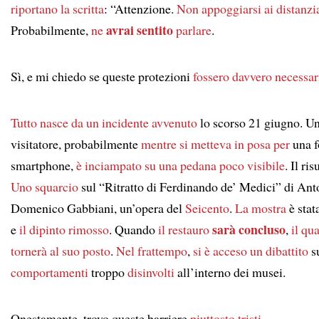
riportano la scritta
: “Attenzione.
Non appoggiarsi ai distanzi
avrai sentito
Probabilmente,
ne
parlare
.
Sì, e mi chiedo se queste protezioni
fossero davvero necessar
Tutto nasce da un incidente
avvenuto
lo scorso 21 giugno. U
visitatore, probabilmente
mentre si metteva in posa per
una f
smartphone,
è inciampato su
una pedana poco visibile
. Il ris
Uno squarcio
sul “Ritratto di Ferdinando de’ Medici” di Ant
Domenico Gabbiani, un’opera del
Seicento
.
La mostra
è stat
sarà concluso
e
il dipinto rimosso
. Quando
il restauro
,
il qu
tornerà al suo posto
.
Nel frattempo
,
si è acceso
un dibattito
s
comportamenti
troppo
disinvolti
all’interno dei musei.
Onestamente, trovo queste barriere
piuttosto tristi
.