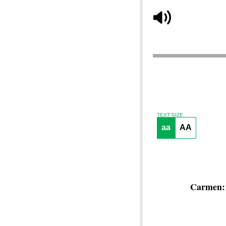
TEXT SIZE
aa
AA
Carmen: