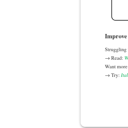
Improve y
Struggling
→ Read:
W
Want more 
→ Try:
Ita