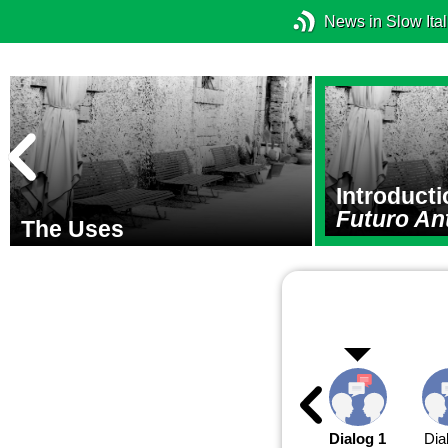
News in Slow Ital
Introducti
Futuro An
The Uses
Dialog 1
Dia