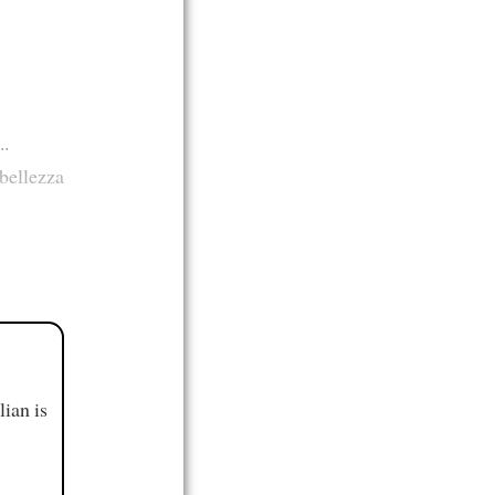
..
 bellezza
ian is