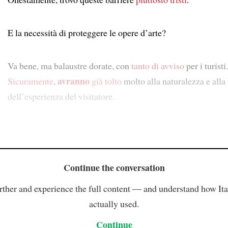
E la necessità di proteggere le opere d’arte?
Va bene, ma balaustre dorate, con
tanto di avviso
per i turisti.
avranno
Sicuramente
,
già tolto
molto alla naturalezza e alla
dell’esperienza del visitatore.
Continue the conversation
rther and experience the full content — and understand how Ital
actually used.
Continue