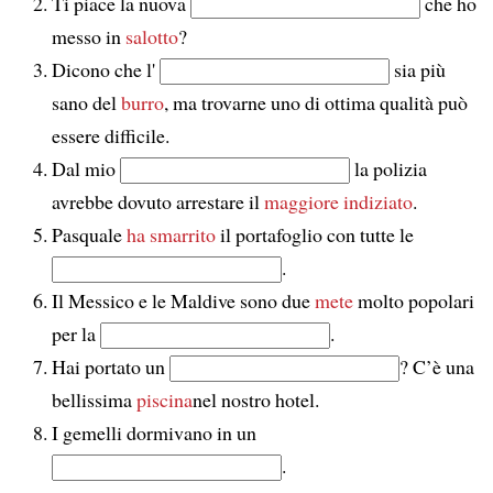
Ti piace la nuova
che ho
messo in
salotto
?
Dicono che l'
sia più
sano del
burro
, ma trovarne uno di ottima qualità può
essere difficile.
Dal mio
la polizia
avrebbe dovuto arrestare il
maggiore indiziato
.
Pasquale
ha smarrito
il portafoglio con tutte le
.
Il Messico e le Maldive sono due
mete
molto popolari
per la
.
Hai portato un
? C’è una
bellissima
piscina
nel nostro hotel.
I gemelli dormivano in un
.