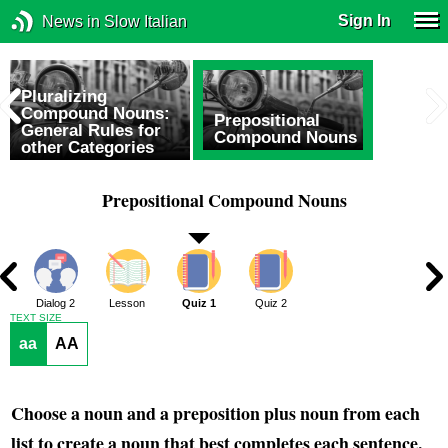
Sign In
News in Slow Italian
Pluralizing
Compound Nouns:
Prepositional
General Rules for
Compound Nouns
other Categories
Prepositional Compound Nouns
1
Dialog 2
Lesson
Quiz 1
Quiz 2
TEXT SIZE
aa
AA
Choose a noun and a preposition plus noun from each
list to create a noun that best completes each sentence.