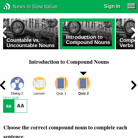
Sign In
News in Slow Italian
Introduction to
Countable vs.
Compou
Compound Nouns
Uncountable Nouns
Verbs 
Introduction to Compound Nouns
1
Dialog 2
Lesson
Quiz 1
Quiz 2
TEXT SIZE
aa
AA
Choose the correct compound noun to complete each
sentence.