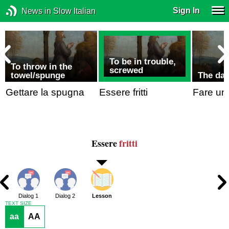
Sign In
News in Slow Italian
To be in trouble,
To throw in the
screwed
towel/spunge
The da
Gettare la spugna
Essere fritti
Fare una
Essere
fritti
Dialog 1
Dialog 2
Lesson
TEXT SIZE
aa
AA