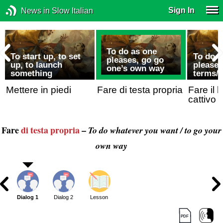
Sign In
News in Slow Italian
To do as one
To start up, to set
To do a
pleases, go go
up, to launch
pleases
one’s own way
something
terms/
Mettere in piedi
Fare di testa propria
Fare il b
cattivo
Fare
di testa propria
–
To do whatever you want / to go your
own way
Dialog 1
Dialog 2
Lesson