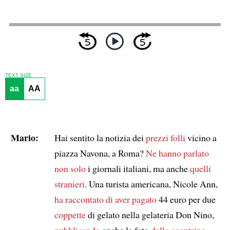
TEXT SIZE
aa
AA
Mario:
Hai sentito la notizia dei
prezzi folli
vicino a
piazza Navona, a Roma?
Ne hanno parlato
non solo
i giornali italiani, ma anche
quelli
stranieri
. Una turista americana, Nicole Ann,
ha raccontato di aver pagato
44 euro per due
coppette
di gelato nella gelateria Don Nino,
pubblicando
anche la foto
dello scontrino
.