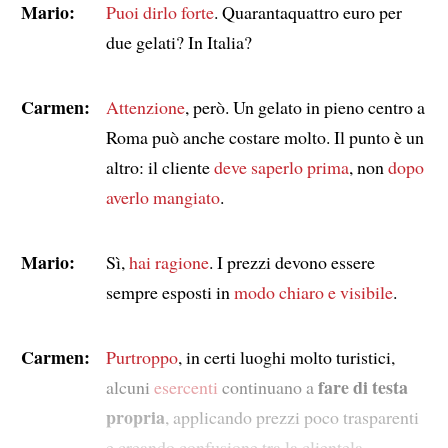
Mario:
Puoi dirlo forte
. Quarantaquattro euro per
due gelati? In Italia?
Carmen:
Attenzione
, però. Un gelato in pieno centro a
Roma può anche costare molto. Il punto è un
altro: il cliente
deve saperlo prima
, non
dopo
averlo mangiato
.
Mario:
Sì,
hai ragione
. I prezzi devono essere
sempre esposti in
modo chiaro e visibile
.
Carmen:
Purtroppo
, in certi luoghi molto turistici,
fare di testa
alcuni
esercenti
continuano a
propria
, applicando prezzi poco trasparenti
e creando confusione tra la clientela.