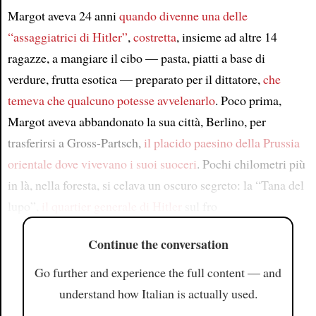
Margot aveva 24 anni
quando divenne una delle
“assaggiatrici di Hitler”
,
costretta
, insieme ad altre 14
ragazze, a mangiare il cibo — pasta, piatti a base di
verdure, frutta esotica — preparato per il dittatore,
che
temeva che qualcuno potesse avvelenarlo
. Poco prima,
Margot aveva abbandonato la sua città, Berlino, per
trasferirsi a Gross-Partsch,
il placido paesino della Prussia
orientale dove vivevano i suoi suoceri
. Pochi chilometri più
in là, nella foresta, si celava un oscuro segreto: la “Tana del
lupo”,
il quartier generale di Hitler
sul fro
Continue the conversation
Go further and experience the full content — and
understand how Italian is actually used.