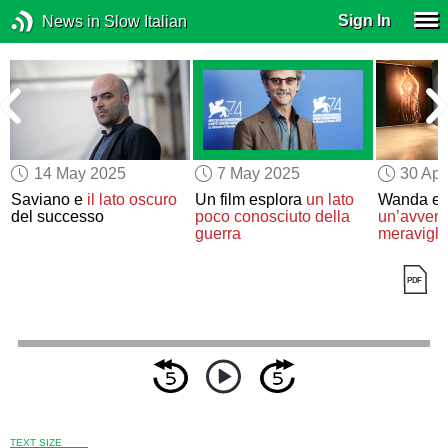
Sign In
News in Slow Italian
14 May 2025
7 May 2025
30 Apr
Saviano e
il lato oscuro
Un film esplora
un lato
Wanda e 
del successo
poco conosciuto della
un’avvent
guerra
meravigli
TEXT SIZE