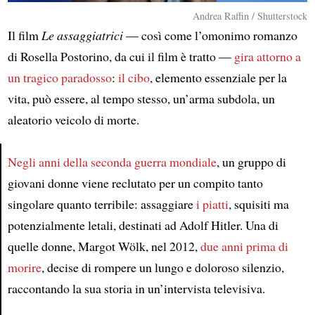
Andrea Raffin / Shutterstock
Il film
Le assaggiatrici
— così come l’omonimo romanzo
di Rosella Postorino, da cui il film è tratto —
gira attorno a
un tragico paradosso
:
il cibo
, elemento essenziale per la
vita, può essere, al tempo stesso, un’arma subdola, un
aleatorio veicolo di morte.
Negli anni della seconda guerra mondiale
, un gruppo di
giovani donne viene reclutato per un compito tanto
Article
singolare quanto terribile: assaggiare
i piatti
, squisiti ma
potenzialmente letali, destinati ad Adolf Hitler. Una di
quelle donne, Margot Wölk, nel 2012,
due anni prima di
morire
, decise di rompere un lungo e doloroso silenzio,
raccontando la sua storia in un’intervista televisiva.