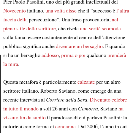
Pier Paolo Pasolini, uno dei più grandi intellettuali del
Novecento
italiano,
una volta disse
che il “successo è
l’altra
faccia della
persecuzione”. Una frase provocatoria,
nel
pieno stile dello scrittore
, che rivela
una verità scomoda
sulla fama: essere costantemente al centro dell’attenzione
pubblica significa anche
diventare un bersaglio
. E quando
si ha un bersaglio
addosso
,
prima o poi
qualcuno
prenderà
la mira
.
Article
Questa metafora è particolarmente
calzante
per un altro
scrittore italiano, Roberto Saviano, come emerge da una
recente intervista al
Corriere della Sera
.
Diventato celebre
in tutto il mondo
a soli 26 anni con
Gomorra
, Saviano
ha
vissuto fin da subito
il paradosso di cui parlava Pasolini: la
notorietà come forma di
condanna
. Dal 2006, l’anno in cui