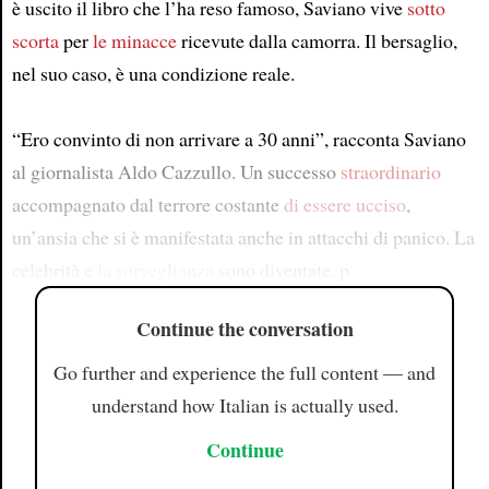
è uscito il libro che l’ha reso famoso, Saviano vive
sotto
scorta
per
le minacce
ricevute dalla camorra. Il bersaglio,
nel suo caso, è una condizione reale.
“Ero convinto di non arrivare a 30 anni”, racconta Saviano
al giornalista Aldo Cazzullo. Un successo
straordinario
accompagnato dal terrore costante
di essere ucciso
,
un’ansia che si è manifestata anche in attacchi di panico. La
celebrità e
la sorveglianza
sono diventate, p
Continue the conversation
Go further and experience the full content — and
understand how Italian is actually used.
Continue