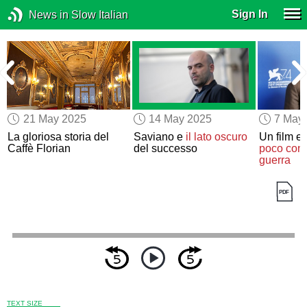
Sign In
News in Slow Italian
21 May 2025
14 May 2025
7 May
La gloriosa storia del
Saviano e
il lato oscuro
Un film e
Caffè Florian
del successo
poco cono
guerra
TEXT SIZE